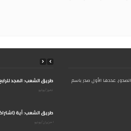
صدور. عددها الأول صدر باسم
على طريق الشعب: المجد للرابع 
14 تموز/يوليو
على طريق الشعب: أية {اشتراكية
07 حزيران/يونيو