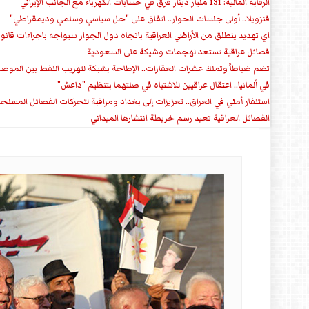
الرقابة المالية: 131 مليار دينار فرق في حسابات الكهرباء مع الجانب الإيراني
فنزويلا.. أولى جلسات الحوار.. اتفاق على "حل سياسي وسلمي وديمقراطي"
اي تهديد ينطلق من الأراضي العراقية باتجاه دول الجوار سيواجه باجراءات قانو
فصائل عراقية تستعد لهجمات وشيكة على السعودية
تضم ضباطاً وتملك عشرات العقارات.. الإطاحة بشبكة لتهريب النفط بين الموص
في ألمانيا.. اعتقال عراقيين للاشتباه في صلتهما بتنظيم "داعش"
استنفار أمني في العراق.. تعزيزات إلى بغداد ومراقبة لتحركات الفصائل المسلح
الفصائل العراقية تعيد رسم خريطة انتشارها الميداني