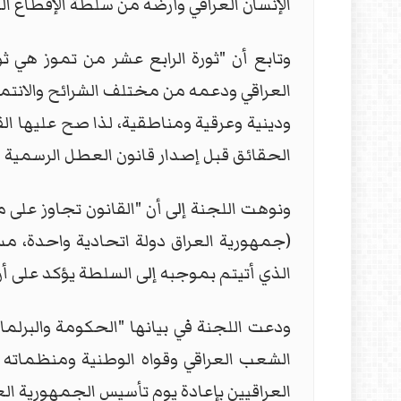
الإنسان العراقي وأرضه من سلطة الإقطاع الغ
وتابع أن "ثورة الرابع عشر من تموز هي 
العراقي ودعمه من مختلف الشرائح والانتم
ودينية وعرقية ومناطقية، لذا صح عليها القو
الحقائق قبل إصدار قانون العطل الرسمية ا
ونوهت اللجنة إلى أن "القانون تجاوز على م
(جمهورية العراق دولة اتحادية واحدة، مست
الذي أتيتم بموجبه إلى السلطة يؤكد على 
ودعت اللجنة في بيانها "الحكومة والبرلمان
الشعب العراقي وقواه الوطنية ومنظماته ا
العراقيين بإعادة يوم تأسيس الجمهورية العر