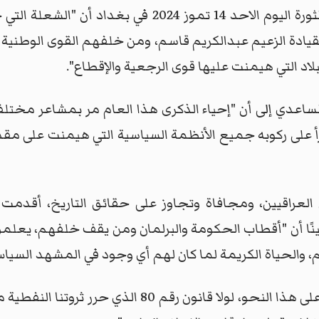
وذكرت اللجنة في بيان خلال مسيرة إحياء الثورة اليوم الا
بقيادة الزعيم عبدالكريم قاسم، ومن خلفهم القوى الوطنية ا
البلاد التي هيمنت عليها قوى الرجعية والإقطاع".
 الساعدي إلى أن "إحياء الذكرى هذا العام مر بمشاعر مخت
أ على ركوبه جميع الأنظمة السياسية التي هيمنت على مقدر
العراقيين، ومجافاة وتجاوز على حقائق التاريخ، أقدمت
ًا أن "أقطاب الحكومة والبرلمان ومن يقف خلفهم، يعلمون 
، والحياة الكريمة لما كان لهم أي وجود في المشهد السياس
وبين أنه "وما كان لهم التمتع بثروات البلاد على هذا ال