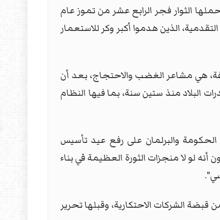
حد 14 تموز 2024 في بغداد أن "الشعلة التي حملها الثوار فجر الرابع عشر من تموز عام
لتقدمية، الذين هدموا أكبر وكر للاستعمار
لفة، هي مشاعر الغضب والاحتجاج، بعد أن
ات البلاد منذ ستين سنة، بما فيها النظام
 الحكومة والبرلمان على رفع عيد تأسيس
أنه لو لا منجزات الثورة العظيمة في بناء
ي".
نحو، لولا قانون رقم 80 الذي حرر ثروتنا النفطية من قبضة الشركات الاحتكارية، وقبلها تحرير