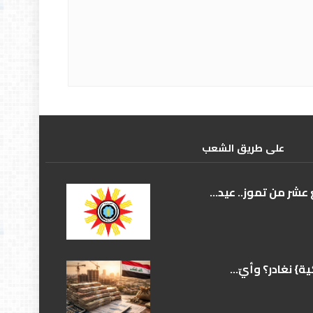
علی طریق الشعب
عشر من تموز.. عيد...
} نغادر؟ وأيّ...