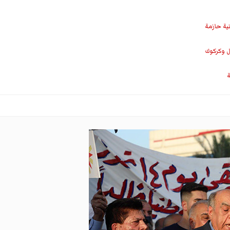
نية حازمة
ل وكركوك
ة