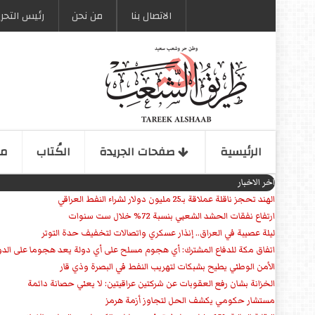
الاتصال بنا
من نحن
رئیس التحری
الرئیسیة
صفحات الجریدة
الكُتاب
مو
اخر الاخبار
الهند تحجز ناقلة عملاقة بـ25 مليون دولار لشراء النفط العراقي
ارتفاع نفقات الحشد الشعبي بنسبة 72% خلال ست سنوات
ليلة عصيبة في العراق.. إنذار عسكري واتصالات لتخفيف حدة التوتر
‏اتفاق مكة للدفاع المشترك: أي هجوم مسلح على أي دولة يعد هجوما على الدو
الأمن الوطني يطيح بشبكات لتهريب النفط في البصرة وذي قار
الخزانة بشان رفع العقوبات عن شركتين عراقيتين: لا يعني حصانة دائمة
مستشار حكومي يكشف الحل لتجاوز أزمة هرمز