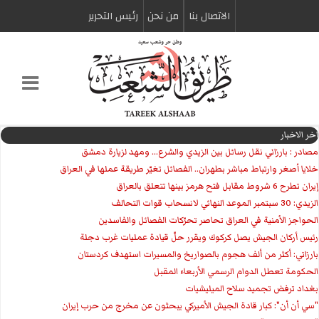
الاتصال بنا
من نحن
رئیس التحریر
اخر الاخبار
مصادر : بارزاني نقل رسائل بين الزيدي والشرع... ومهد لزيارة دمشق
خلايا أصغر وارتباط مباشر بطهران.. الفصائل تغيّر طريقة عملها في العراق
إيران تطرح 6 شروط مقابل فتح هرمز بينها تتعلق بالعراق
الزيدي: 30 سبتمبر الموعد النهائي لانسحاب قوات التحالف
الحواجز الأمنية في العراق تحاصر تحرّكات الفصائل والفاسدين
رئيس أركان الجيش يصل كركوك ويقرر حلّ قيادة عمليات غرب دجلة
بارزاني: أكثر من ألف هجوم بالصواريخ والمسيرات استهدف كردستان
الحكومة تعطل الدوام الرسمي الأربعاء المقبل
بغداد ترفض تجميد سلاح الميليشيات
"سي أن أن": كبار قادة الجيش الأميركي يبحثون عن مخرج من حرب إيران