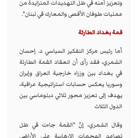
وتعزيز أمنه في ظل التهديدات المتزايدة من
عمليات طوفان الأقصى والمعارك في لبنان".
قمة بغداد الطارئة
أما رئيس مركز التفكير السياسي د. إحسان
الشمري، فقد رأى أن انعقاد القمة الطارئة
في بغداد بين وزراء خارجية العراق وإيران
وسوريا يعكس حسابات استراتيجية عراقية،
يهدف إلى تعزيز محور ثلاثي دبلوماسي بين
الدول الثلاث
وقال الشمري، إنّ "القمة جاءت في ظل
تصاعد الهجمات الإرهابية على الأراضي