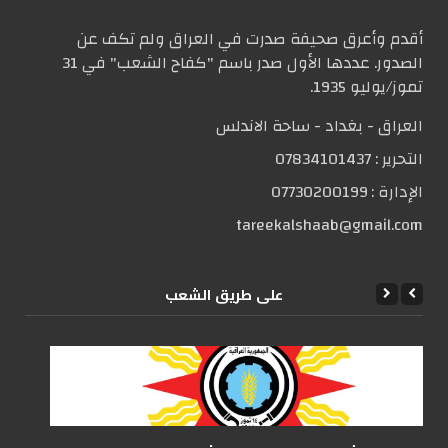
أقدم وأعرق صحيفة صدرت في العراق ولم تكف عن
الصدور. عددها الأول صدر باسم "كفاح الشعب" في 31
تموز/يوليو 1935.
العراق - بغداد - ساحة الاندلس
التحریر :
07834101437
الإدارة :
07730200199
tareekalshaab@gmail.com
علی طریق الشعب