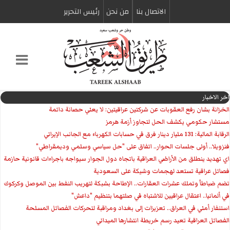
الاتصال بنا
من نحن
رئیس التحریر
اخر الاخبار
الخزانة بشان رفع العقوبات عن شركتين عراقيتين: لا يعني حصانة دائمة
مستشار حكومي يكشف الحل لتجاوز أزمة هرمز
الرقابة المالية: 131 مليار دينار فرق في حسابات الكهرباء مع الجانب الإيراني
فنزويلا.. أولى جلسات الحوار.. اتفاق على "حل سياسي وسلمي وديمقراطي"
اي تهديد ينطلق من الأراضي العراقية باتجاه دول الجوار سيواجه باجراءات قانونية حازمة
فصائل عراقية تستعد لهجمات وشيكة على السعودية
تضم ضباطاً وتملك عشرات العقارات.. الإطاحة بشبكة لتهريب النفط بين الموصل وكركوك
في ألمانيا.. اعتقال عراقيين للاشتباه في صلتهما بتنظيم "داعش"
استنفار أمني في العراق.. تعزيزات إلى بغداد ومراقبة لتحركات الفصائل المسلحة
الفصائل العراقية تعيد رسم خريطة انتشارها الميداني