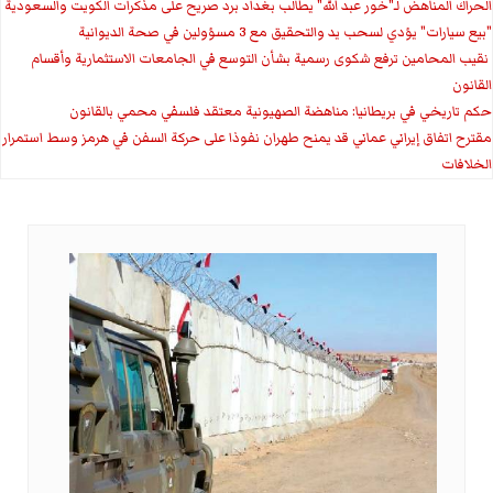
الحراك المناهض لـ"خور عبد الله" يطالب بغداد برد صريح على مذكرات الكويت والسعودية
"بيع سيارات" يؤدي لسحب يد والتحقيق مع 3 مسؤولين في صحة الديوانية
‏ نقيب المحامين ترفع شكوى رسمية بشأن التوسع في الجامعات الاستثمارية وأقسام
القانون
حكم تاريخي في بريطانيا: مناهضة الصهيونية معتقد فلسفي محمي بالقانون
مقترح اتفاق إيراني عماني قد يمنح طهران نفوذا على حركة السفن في هرمز وسط استمرار
الخلافات