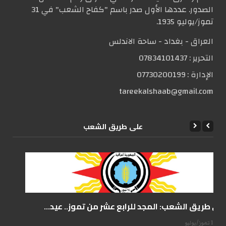
الصدور. عددها الأول صدر باسم "كفاح الشعب" في 31
تموز/يوليو 1935.
العراق - بغداد - ساحة الاندلس
التحریر :
07834101437
الإدارة :
07730200199
tareekalshaab@gmail.com
علی طریق الشعب
على طريق الشعب: المجد للرابع عشر من تموز.. عيد...
14 تموز/يوليو