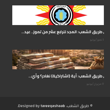
على طريق الشعب: المجد للرابع عشر من تموز.. عيد...
14 تموز/يوليو
على طريق الشعب: أية {اشتراكية} نغادر؟ وأيّ...
07 حزيران/يونيو
© طریق الشعب. Designed by
tareeqashaab
.