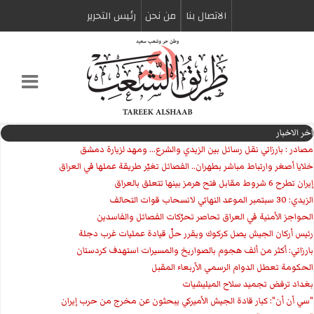
الاتصال بنا
من نحن
رئیس التحریر
اخر الاخبار
مصادر : بارزاني نقل رسائل بين الزيدي والشرع... ومهد لزيارة دمشق
خلايا أصغر وارتباط مباشر بطهران.. الفصائل تغيّر طريقة عملها في العراق
إيران تطرح 6 شروط مقابل فتح هرمز بينها تتعلق بالعراق
الزيدي: 30 سبتمبر الموعد النهائي لانسحاب قوات التحالف
الحواجز الأمنية في العراق تحاصر تحرّكات الفصائل والفاسدين
رئيس أركان الجيش يصل كركوك ويقرر حلّ قيادة عمليات غرب دجلة
بارزاني: أكثر من ألف هجوم بالصواريخ والمسيرات استهدف كردستان
الحكومة تعطل الدوام الرسمي الأربعاء المقبل
بغداد ترفض تجميد سلاح الميليشيات
"سي أن أن": كبار قادة الجيش الأميركي يبحثون عن مخرج من حرب إيران