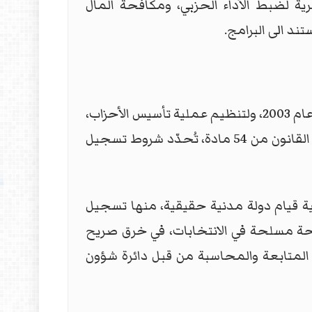
هرية لضبط الأداء الحزبي، ومكافحة المال
ند الى البرامج.
واقر قانون الأحزاب السياسية رقم (36) في العام 2015 ليكون إطارًا ناظمًا للحياة الحزبية في العراق بعد عام 2003، ولتنظيم عملية تأسيس الأحزاب،
وضمان استقلاليتها، وتحريم الارتباطات الخارجية أو العسكرية عليها، وضبط مصادر تمويلها. ويتألف القانون من 54 مادة، تُحدّد شروط تسجيل
ة قيام دولة مدنية حقيقية، منها تسجيل
 (5/ثانيًا) ومشاركة أحزاب تمتلك أجنحة مسلحة في الانتخابات، في خرق صريح
 التمويل، خلافًا لما أقرّته المادة (25)، إضافة الى غياب المتابعة والمحاسبة من قبل دائرة شؤون