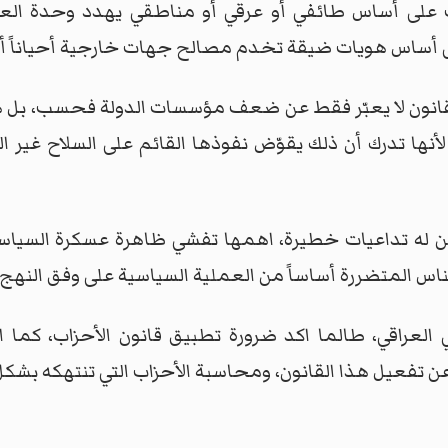
ظر تشكيل أحزاب على أساس طائفي أو عرقي أو مناطقي يهدد وحدة 
ى أساس هويات ضيقة تخدم مصالح جهات خارجية أحياناً أك
لقانون لا يعبّر فقط عن ضعف مؤسسات الدولة فحسب، بل هو
ها تدرك أن ذلك يقوّض نفوذها القائم على السلاح غير الم
 له تداعيات خطيرة، اهمها تفشي ظاهرة عسكرة السياسة، و
ناس المتضررة أساساً من العملية السياسية على وفق النهج ا
 العراقي، طالما اكد ضرورة تطبيق قانون الأحزاب، كما ا
عن تفعيل هذا القانون، ومحاسبة الأحزاب التي تنتهكه بشك