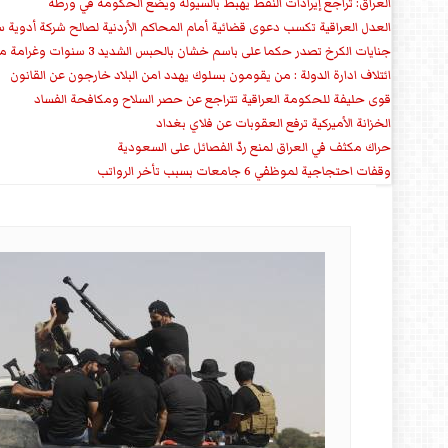
العراق: تراجع إيرادات النفط يهبط بالسيولة ويضع الحكومة في ورطة
العدل العراقية تكسب دعوى قضائية أمام المحاكم الأردنية لصالح شركة أدوية س
جنايات الكرخ تصدر حكما على باسم خشان بالحبس الشديد 3 سنوات وغرامة مالية
ائتلاف ادارة الدولة : من يقومون بسلوك يهدد امن البلاد خارجون عن القانون
قوى حليفة للحكومة العراقية تتراجع عن حصر السلاح ومكافحة الفساد
الخزانة الأميركية ترفع العقوبات عن فلاي بغداد
حراك مكثف في العراق لمنع ردّ الفصائل على السعودية
وقفات احتجاجية لموظفي 6 جامعات بسبب تأخر الرواتب