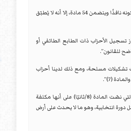
من جانبه، قال الخبير في الشأن القانوني، د. سيف السعدي، أن قانون الأحزاب رقم 36 لسنة 2015، رغم كونه نافذًا ويتضمن 54 مادة، إلا أنه لا يُطبّق
ن تنص صراحة على عدم جواز تسجيل الأحزاب ذات الطابع الطائفي أو
ح للقانون”.
سجيل الأحزاب التي تمتلك تشكيلات مسلحة، ومع ذلك لدينا أحزاب
وأشار السعدي إلى أن الجهة المسؤولة عن مراقبة تطبيق هذا القانون هي “دائرة شؤون الأحزاب”، والتي نصّت المادة (8/ثانيًا) على أنها مكلفة
ل دورة انتخابية، وهو ما لا يحدث على أرض