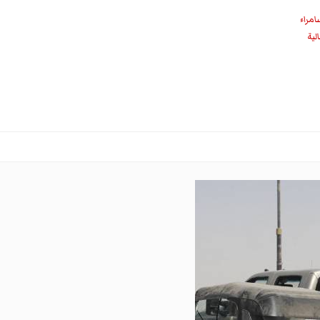
امراء