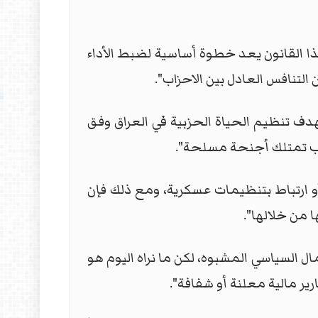
ا القانون يعد خطوة أساسية لضبط الأداء
لتنافس العادل بين الاحزاب".
"طريق الشعب"، أنّ "قانون الأحزاب السياسية رقم (36) لسنة 2015 وُضع بهدف تنظيم الحياة الحزبية في العراق وفق
اب تمتلك أجنحة مسلحة".
 تشكيلات مسلحة أو ارتباط بتنظيمات عسكرية، ومع ذلك فإن
 من خلالها".
ى منع المال السياسي المشبوه، لكن ما نراه اليوم هو
رير مالية معلنة أو شفافة".