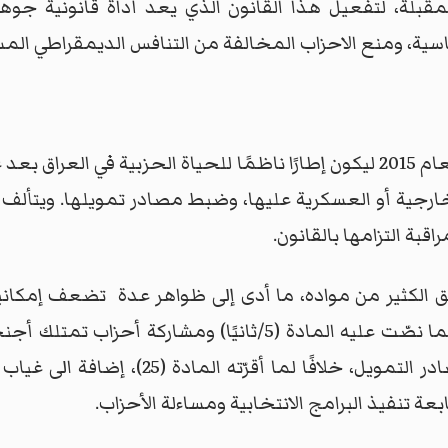
 المقبلة، لتفعيل هذا القانون الذي يعد أداة قانونية جو
سية، ومنع الاحزاب المخالفة من التنافس الديمقراطي المست
اقبة التزامها بالقانون.
ق الكثير من مواده، ما أدى إلى ظواهر عدة تضعف إمكاني
أحزاب على أسس طائفية أو عرقية، خلافًا لما نصّت عليه المادة
للمادتين (8) و(9) وغياب الشفافية عن مصادر