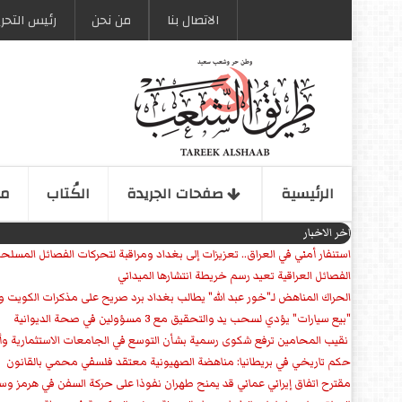
الاتصال بنا
من نحن
رئیس التحری
الرئیسیة
صفحات الجریدة
الكُتاب
مو
اخر الاخبار
استنفار أمني في العراق.. تعزيزات إلى بغداد ومراقبة لتحركات الفصائل المسلح
الفصائل العراقية تعيد رسم خريطة انتشارها الميداني
الحراك المناهض لـ"خور عبد الله" يطالب بغداد برد صريح على مذكرات الكويت 
"بيع سيارات" يؤدي لسحب يد والتحقيق مع 3 مسؤولين في صحة الديوانية
‏ نقيب المحامين ترفع شكوى رسمية بشأن التوسع في الجامعات الاستثمارية وأق
حكم تاريخي في بريطانيا: مناهضة الصهيونية معتقد فلسفي محمي بالقانون
مقترح اتفاق إيراني عماني قد يمنح طهران نفوذا على حركة السفن في هرمز وس