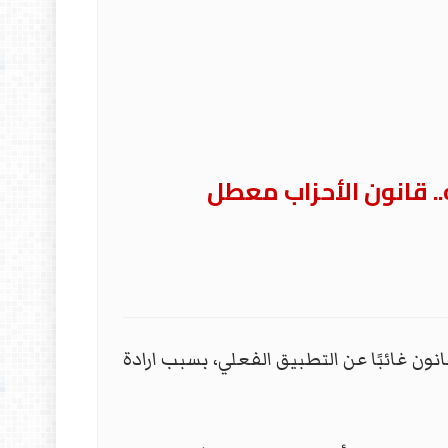
. قانون الأحزاب معطل
ريع قانون الأحزاب السياسية رقم (36) لسنة 2015، لا يزال هذا القانون غائبًا عن التطبيق الفعلي، بسبب ارادة