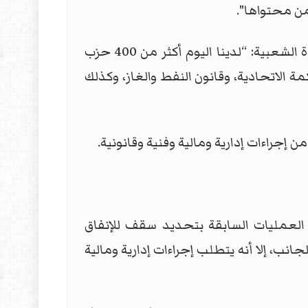
 من محتواها".
وحذر السعدي من "خطورة النظام الانتخابي الحالي"، معتبراً أنه يُنتج برلماناً مشلولًا لا يعكس الإرادة الشعبية: “لدينا اليوم أكثر من 400 حزب
 الاتحادية، وقانون النفط والغاز، وكذلك
 إجراءات إدارية ومالية وفنية وقانونية.
 العمليات السابقة بتحديد سقف للإنفاق
انب، إلا أنه يتطلب إجراءات إدارية ومالية