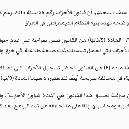
 واضحة تهدد بنية النظام الديمقراطي في العراق.
وقال السعدي في تصريح لـ"طريق الشعب"، “المادة (5/ثانيًا) من القانو
لأحزاب التي تحمل تسميات ذات صبغة طائفية، في خرق واض
وأضاف ان "الأمر لا يقتصر على هذا فقط، فالمادة (8) من القانون تحظر ت
ة صريحة أيضًا للدستور، لا سيما المادة (9/ب) والمادة (7)”.
تخابية ومحاسبتها بناءً على ما تحققه من تلك البرامج بعد ك