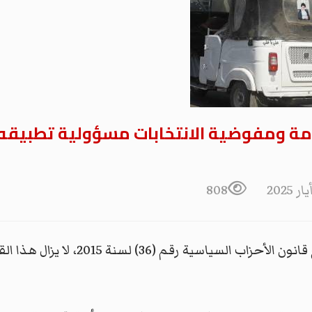
مة ومفوضية الانتخابات مسؤولية تطبيقه.
808
رغم مرور أكثر من ثماني سنوات على تش