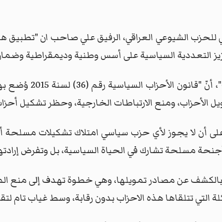
للحزب الشيوعي العراقي، الرفيق علي صاحب ان "تطبيق هذ
يز التعددية السياسية على أسس وطنية وديمقراطية وضمان ا
وأضاف صاحب في حديث لـ
ل الأحزاب، ومنع الارتباطات الخارجية، وحظر تشكيل أحز
بع قائلاً: ان "القانون ينص في مادته (9) على أن لا يجوز لأي حزب سياسي امتلاك
أجنحة مسلحة تشارك في الحياة السياسية، بل وتفرض إرادتها
لمادة (25)، تُلزم الأحزاب بالكشف عن مصادر تمويلها، وهي خطوة تهدف إل
ة التي تتلقاها هذه الاحزاب بدون رقابة، وسط غياب تام لتقا