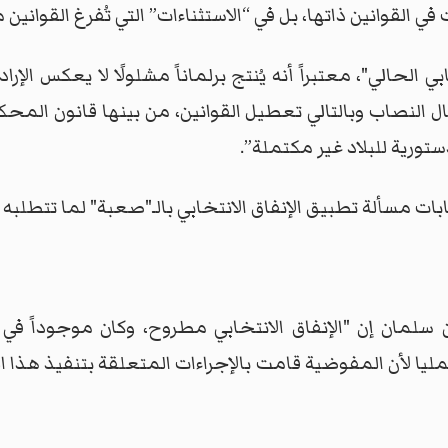
 القوانين ذاتها، بل في “الاستثناءات” التي تُفرغ القوانين
النصاب وبالتالي تعطيل القوانين، من بينها قانون المحكمة
ستورية للبلاد غير مكتملة”.
 مسألة تطبيق الإنفاق الانتخابي بالـ"صعبة" لما تتطلبه من
سلمان إن "الإنفاق الانتخابي مطروح، وكان موجوداً في
ليا لأن المفوضية قامت بالإجراءات المتعلقة بتنفيذ هذا الج