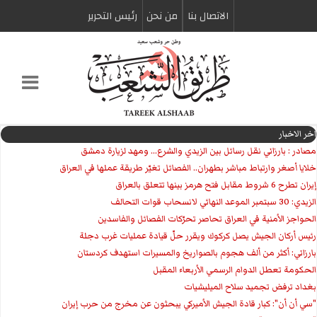
الاتصال بنا
من نحن
رئیس التحریر
اخر الاخبار
مصادر : بارزاني نقل رسائل بين الزيدي والشرع... ومهد لزيارة دمشق
خلايا أصغر وارتباط مباشر بطهران.. الفصائل تغيّر طريقة عملها في العراق
إيران تطرح 6 شروط مقابل فتح هرمز بينها تتعلق بالعراق
الزيدي: 30 سبتمبر الموعد النهائي لانسحاب قوات التحالف
الحواجز الأمنية في العراق تحاصر تحرّكات الفصائل والفاسدين
رئيس أركان الجيش يصل كركوك ويقرر حلّ قيادة عمليات غرب دجلة
بارزاني: أكثر من ألف هجوم بالصواريخ والمسيرات استهدف كردستان
الحكومة تعطل الدوام الرسمي الأربعاء المقبل
بغداد ترفض تجميد سلاح الميليشيات
"سي أن أن": كبار قادة الجيش الأميركي يبحثون عن مخرج من حرب إيران