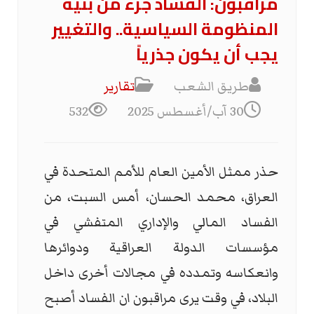
مراقبون: الفساد جزء من بنية
المنظومة السياسية.. والتغيير
يجب أن يكون جذرياً
طريق الشعب
تقارير
30 آب/أغسطس 2025
532
حذر ممثل الأمين العام للأمم المتحدة في
العراق، محمد الحسان، أمس السبت، من
الفساد المالي والإداري المتفشي في
مؤسسات الدولة العراقية ودوائرها
وانعكاسه وتمدده في مجالات أخرى داخل
البلاد، في وقت يرى مراقبون ان الفساد أصبح