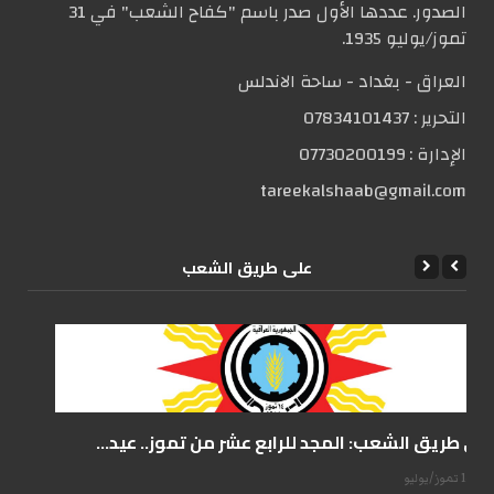
الصدور. عددها الأول صدر باسم "كفاح الشعب" في 31
تموز/يوليو 1935.
العراق - بغداد - ساحة الاندلس
التحریر :
07834101437
الإدارة :
07730200199
tareekalshaab@gmail.com
علی طریق الشعب
على طريق الشعب: المجد للرابع عشر من تموز.. عيد...
14 تموز/يوليو