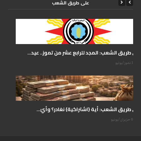
علی طریق الشعب
على طريق الشعب: المجد للرابع عشر من تموز.. عيد...
14 تموز/يوليو
على طريق الشعب: أية {اشتراكية} نغادر؟ وأيّ...
07 حزيران/يونيو