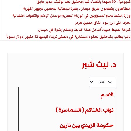
الديوانية.. 20 متهماً بالفساد قيد التحقيق بعد توقيف مدير سابق
متظاهرون يقطعون طريق ميسان ـ بصرة للمطالبة بتحسين تجهيز الكهرباء
وزارة النفط تمنع المسؤولين في الوزراة التصريح لوسائل الإعلام والقنوات الفضائية
تعرف على ابرز بنود اتفاق مضيق هرمز
النزاهة تضبط متهماً انتحل صفة ضابط وتسلم رشوة في ميسان
نائب يطالب بالتحقيق بعقود استشارية في مصفى كربلاء قيمتها 52 مليون دولار سنوياً
د. ليث شبر
عدد الإظهارات:
الاسم
نواب الغنائم ( السماسرة )
حكومة الزيدي بين نارين