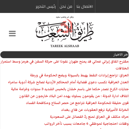
الاتصال بنا
من نحن
رئیس التحریر
اخر الاخبار
مقترح اتفاق إيراني عماني قد يمنح طهران نفوذا على حركة السفن في هرمز وسط استمرار
الخلافات
العراق: تراجع إيرادات النفط يهبط بالسيولة ويضع الحكومة في ورطة
العدل العراقية تكسب دعوى قضائية أمام المحاكم الأردنية لصالح شركة أدوية سامراء
جنايات الكرخ تصدر حكما على باسم خشان بالحبس الشديد 3 سنوات وغرامة مالية
ائتلاف ادارة الدولة : من يقومون بسلوك يهدد امن البلاد خارجون عن القانون
قوى حليفة للحكومة العراقية تتراجع عن حصر السلاح ومكافحة الفساد
الخزانة الأميركية ترفع العقوبات عن فلاي بغداد
حراك مكثف في العراق لمنع ردّ الفصائل على السعودية
وقفات احتجاجية لموظفي 6 جامعات بسبب تأخر الرواتب