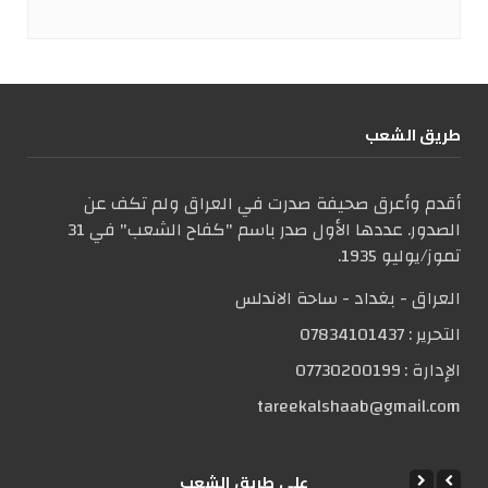
طریق الشعب
أقدم وأعرق صحيفة صدرت في العراق ولم تكف عن
الصدور. عددها الأول صدر باسم "كفاح الشعب" في 31
تموز/يوليو 1935.
العراق - بغداد - ساحة الاندلس
التحریر :
07834101437
الإدارة :
07730200199
tareekalshaab@gmail.com
علی طریق الشعب