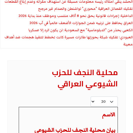
الحشد ينفي امتلاك رئيسه معلومات مسبقة عن استهداف مقراته وعدم إبلاغ القطعات
تفكيك الفصائل العراقية "محوري" لواشنطن والصدام غير مرجح
الداخلية: إجراءات قانونية بحق نحو 8 آلاف منتسب وموظف منذ بداية 2026
العراق يحافظ على ترتيبه ضمن الجوازات الأضعف عالمياً في آب 2026
الكعبي يحذر من "الدبلوماسية" مع السعودية: لن يكون الرد إلا عسكريا
العبودي: تفكيك شبكة بحوزتها طائرات مسيرة كانت تخطط لتنفيذ هجمات ضد أهداف
معينة
محلية النجف للحزب
الشيوعي العراقي
عدد الإظهارات:
الاسم
بيان محلية النجف للحزب الشيوعي