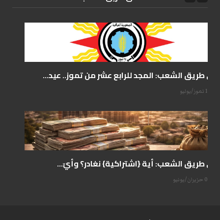
على طريق الشعب: المجد للرابع عشر من تموز.. عيد...
14 تموز/يوليو
على طريق الشعب: أية {اشتراكية} نغادر؟ وأيّ...
07 حزيران/يونيو