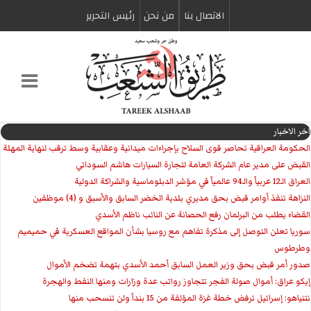
الاتصال بنا
من نحن
رئیس التحریر
اخر الاخبار
الحكومة العراقية تحاصر قوى السلاح بإجراءات ميدانية وعقابية وسط ترقب لنهاية المهلة
القبض على مدير عام الشركة العامة لتجارة السيارات هاشم السوداني
العراق الـ12 عربياً والـ94 عالمياً في مؤشر الدبلوماسية والشراكة الدولية
النزاهة تنفذ أوامر قبض بحق مديري بلدية الخضر السابق والأسبق و (4) موظفين
القضاء يطلب من البرلمان رفع الحصانة عن النائب ناظم الأسدي
سوريا تعلن التوصل إلى مذكرة تفاهم مع روسيا بشأن المواقع العسكرية في حميميم
وطرطوس
صدور أمر قبض بحق وزير العمل السابق أحمد الأسدي بتهمة تضخم الأموال
إيكو عراق: أموال صولة الفجر تتجاوز رواتب عدة وزارات ومنها النفط والهجرة
نتنياهو: إسرائيل ترفض خطة غزة المؤلفة من 15 بنداً ولن تنسحب منها