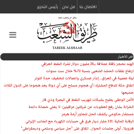
الاتصال بنا
من نحن
رئیس التحریر
اخر الاخبار
الهند تحجز ناقلة عملاقة بـ25 مليون دولار لشراء النفط العراقي
ارتفاع نفقات الحشد الشعبي بنسبة 72% خلال ست سنوات
ليلة عصيبة في العراق.. إنذار عسكري واتصالات لتخفيف حدة التوتر
‏اتفاق مكة للدفاع المشترك: أي هجوم مسلح على أي دولة يعد هجوما على الدول الثلاث
جميعها
الأمن الوطني يطيح بشبكات لتهريب النفط في البصرة وذي قار
الخزانة بشان رفع العقوبات عن شركتين عراقيتين: لا يعني حصانة دائمة
مستشار حكومي يكشف الحل لتجاوز أزمة هرمز
الرقابة المالية: 131 مليار دينار فرق في حسابات الكهرباء مع الجانب الإيراني
فنزويلا.. أولى جلسات الحوار.. اتفاق على "حل سياسي وسلمي وديمقراطي"