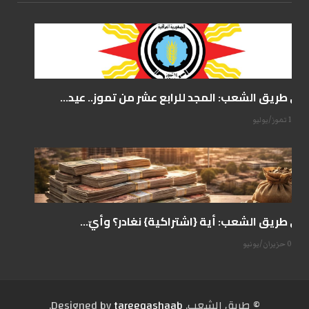
على طريق الشعب: المجد للرابع عشر من تموز.. عيد...
14 تموز/يوليو
على طريق الشعب: أية {اشتراكية} نغادر؟ وأيّ...
07 حزيران/يونيو
© طریق الشعب. Designed by
tareeqashaab
.