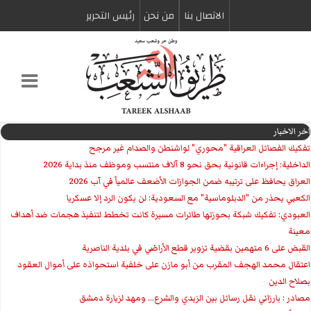
الاتصال بنا
من نحن
رئیس التحریر
اخر الاخبار
تفكيك الفصائل العراقية "محوري" لواشنطن والصدام غير مرجح
الداخلية: إجراءات قانونية بحق نحو 8 آلاف منتسب وموظف منذ بداية 2026
العراق يحافظ على ترتيبه ضمن الجوازات الأضعف عالمياً في آب 2026
الكعبي يحذر من "الدبلوماسية" مع السعودية: لن يكون الرد إلا عسكريا
العبودي: تفكيك شبكة بحوزتها طائرات مسيرة كانت تخطط لتنفيذ هجمات ضد أهداف
معينة
القبض على 6 متهمين بقضية تزوير قطع الأراضي في بلدية الناصرية
اعتقال محمد الهجف المقرب من أبو مازن على خلفية استحواذه على أموال العقود
بصلاح الدين
مصادر : بارزاني نقل رسائل بين الزيدي والشرع... ومهد لزيارة دمشق