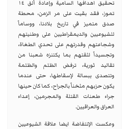
تحقيق اهدافها السامية وإعادة ألق ١٤
تموز، فقد بقيت على مر الزمن، محطة
صدق متميز في تاريخ بلادنا، ووساماً
للشيوعيين والديمقراطيين على وطنيتهم
وشجاعتهم وقدرتهم على تحدي الطغاة،
وتجسيداً لثقتهم بما يكتنزه شعبنا من
تقاليد ثورية، ترفض الظلم والظلمة
وتتصدى ببسالة لإسقاطها، حتى عندما
يكون حزبهم مثخناً بالجراح، كما كان حينها
جراء طعنات القتلة والمجرمين، إعداء
العراق والعراقيين.
وعكست الإنتفاضة ايضا علاقة الشيوعيين