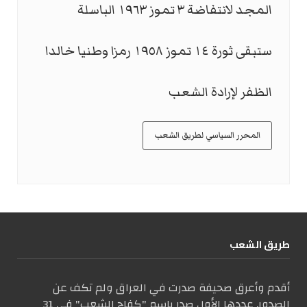
المجد لانتفاضة ٣ تموز ١٩٦٣ الباسلة
ستبقى ثورة ١٤ تموز ١٩٥٨ رمزا وطنيا خالدا
الظفر لإرادة الشعب
المحرر السياسي لطريق الشعب
طریق الشعب
أقدم وأعرق صحيفة صدرت في العراق ولم تكف عن
الصدور. عددها الأول صدر باسم "كفاح الشعب" في 31