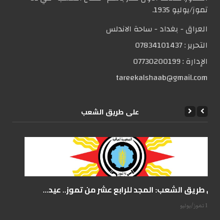
تموز/يوليو 1935.
العراق - بغداد - ساحة الاندلس
التحریر :
07834101437
الإدارة :
07730200199
tareekalshaab@gmail.com
علی طریق الشعب
على طريق الشعب: المجد للرابع عشر من تموز.. عيد...
14 تموز/يوليو