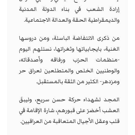
إرادة الشعب في بناء الدولة المدنية
والديمقراطية الحقة والعدالة الاجتماعية.
من ذكرى الانتفاضة الباسلة، ومن دروسها
الغنية، بايجابياتها وثغراتها، نستلهم اليوم
-منظمات الحزب ورفاقه وأصدقائه،
والوطنيين الخلص والمتطلعين لعراق حر
ومزدهر- الكثير من الثقة بالمستقبل.
المجد لشهداء حركة حسن سريع، وليبقَ
العشب أخضرَ على قبورهم، شارة الإقامة في
قلب وعقل الأجيال المتعاقبة من العراقيين.