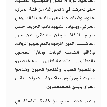
العالمية، ثورة 14 تموز وحكومتها الوطنية،
حتى تحركت في 3 تموز ثلة من فتية العراق،
جنودا وضباط صف من ابناء حزبنا الشيوعي
العراقي، وبقيادة الشهيد نائب العريف حسن
سريع، لإنقاذ الوطن المدمّى من جور
الفاشست، الذين اغرقوه بالدم ونهبوا ثرواته،
واذاقوا الشعب الويلات وملأوا السجون
بالوطنيين والديمقراطيين المخلصين،
واغتصبوا الصبايا واقتلعوا العيون وهدموا
البيوت فوق رؤوس ساكنيها، ورهنوا مستقبل
العراق بأيدي المستعمرين.
ورغم عدم نجاح الإنتفاضة الباسلة في