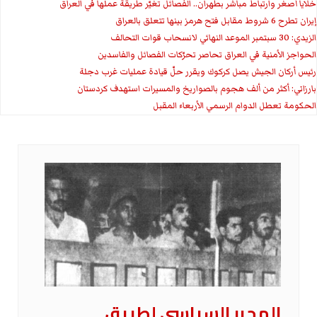
خلايا أصغر وارتباط مباشر بطهران.. الفصائل تغيّر طريقة عملها في العراق
إيران تطرح 6 شروط مقابل فتح هرمز بينها تتعلق بالعراق
الزيدي: 30 سبتمبر الموعد النهائي لانسحاب قوات التحالف
الحواجز الأمنية في العراق تحاصر تحرّكات الفصائل والفاسدين
رئيس أركان الجيش يصل كركوك ويقرر حلّ قيادة عمليات غرب دجلة
بارزاني: أكثر من ألف هجوم بالصواريخ والمسيرات استهدف كردستان
الحكومة تعطل الدوام الرسمي الأربعاء المقبل
المحرر السياسي لطريق