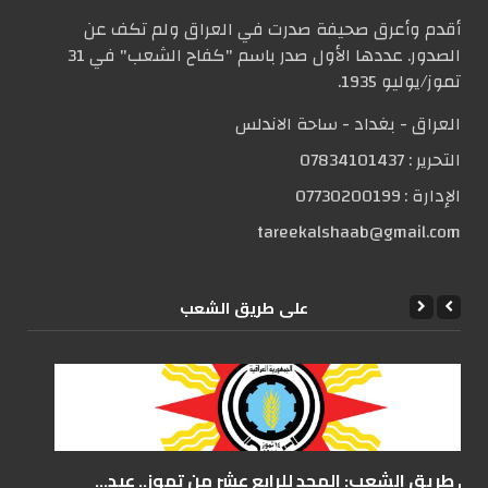
أقدم وأعرق صحيفة صدرت في العراق ولم تكف عن
الصدور. عددها الأول صدر باسم "كفاح الشعب" في 31
تموز/يوليو 1935.
العراق - بغداد - ساحة الاندلس
التحریر :
07834101437
الإدارة :
07730200199
tareekalshaab@gmail.com
علی طریق الشعب
على طريق الشعب: المجد للرابع عشر من تموز.. عيد...