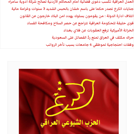
العدل العراقية تكسب دعوى قضائية أمام المحاكم الأردنية لصالح شركة أدوية سامراء
جنايات الكرخ تصدر حكما على باسم خشان بالحبس الشديد 3 سنوات وغرامة مالية
ائتلاف ادارة الدولة : من يقومون بسلوك يهدد امن البلاد خارجون عن القانون
قوى حليفة للحكومة العراقية تتراجع عن حصر السلاح ومكافحة الفساد
الخزانة الأميركية ترفع العقوبات عن فلاي بغداد
حراك مكثف في العراق لمنع ردّ الفصائل على السعودية
وقفات احتجاجية لموظفي 6 جامعات بسبب تأخر الرواتب