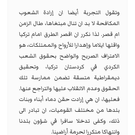
وتقول التجربة أيضا ان إرادة الشعوب
المكافحة لا بد ان تنال مبتغاها، طال الزمن
ام قصر. لذا نكرر ان اقصر الطرق امام تركيا
واقلها ايلاما وإهدارا للأرواح والممتلكات، هو
الاعتراف الصريح والواضح بحقوق الشعب
الكردي في كردستان تركيا، وتحقيق
ديمقراطية متسقة تضمن ممارسة تلك
الحقوق وعدم الانقلاب عليها والتراجع عنها.
فعليها، ان هي إرادت حقن دماء أبناء وبنات
بلدها من مختلف القوميات، ان تبادر الى
ذلك، وكفى تدخلا سافرا في شؤون بلدنا
وانتهاكا متكررا لحرمة أراضينا.