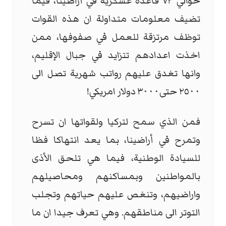
حوالي ٧٣ قاعدة عسكرية في أراضينا، فيما
تضيف معلومات متداولة ان هذه القوات
توظف مرتزقة للعمل في صفوفها، ممن
اخذت اعدادهم تتزايد في جبال الإقليم،
وانها تغدق عليهم رواتب شهرية تصل الى
٢٥٠٠ حتى٣٠٠٠ دولار امريكي!
فمن الذي سمح لتركيا ولقواتها ان تسرح
وتمرح في أراضينا، بما يعد انتهاكا فظا
للسيادة الوطنية، فيما هي تلحق الأذى
بالمواطنين وبمساكنهم ومحاصيلهم
واراضيهم، وتنغص عليهم حياتهم وتجلب
التوتر الى مناطقهم. وهي تعرف جيدا ان ما