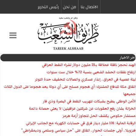
الاتصال بنا
من نحن
رئیس التحریر
اخر الاخبار
الهند تحجز ناقلة عملاقة بـ25 مليون دولار لشراء النفط العراقي
ارتفاع نفقات الحشد الشعبي بنسبة 72% خلال ست سنوات
ليلة عصيبة في العراق.. إنذار عسكري واتصالات لتخفيف حدة التوتر
‏اتفاق مكة للدفاع المشترك: أي هجوم مسلح على أي دولة يعد هجوما على الدول الثلاث
جميعها
الأمن الوطني يطيح بشبكات لتهريب النفط في البصرة وذي قار
الخزانة بشان رفع العقوبات عن شركتين عراقيتين: لا يعني حصانة دائمة
مستشار حكومي يكشف الحل لتجاوز أزمة هرمز
الرقابة المالية: 131 مليار دينار فرق في حسابات الكهرباء مع الجانب الإيراني
فنزويلا.. أولى جلسات الحوار.. اتفاق على "حل سياسي وسلمي وديمقراطي"