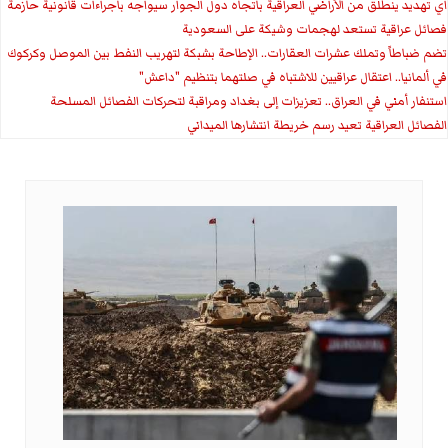
اي تهديد ينطلق من الأراضي العراقية باتجاه دول الجوار سيواجه باجراءات قانونية حازمة
فصائل عراقية تستعد لهجمات وشيكة على السعودية
تضم ضباطاً وتملك عشرات العقارات.. الإطاحة بشبكة لتهريب النفط بين الموصل وكركوك
في ألمانيا.. اعتقال عراقيين للاشتباه في صلتهما بتنظيم "داعش"
استنفار أمني في العراق.. تعزيزات إلى بغداد ومراقبة لتحركات الفصائل المسلحة
الفصائل العراقية تعيد رسم خريطة انتشارها الميداني