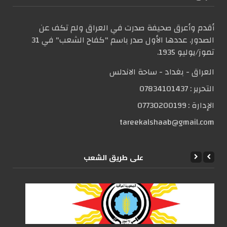
أقدم وأعرق صحيفة صدرت في العراق ولم تكف عن
الصدور. عددها الأول صدر باسم "كفاح الشعب" في 31
تموز/يوليو 1935.
العراق - بغداد - ساحة الاندلس
التحریر :
07834101437
الإدارة :
07730200199
tareekalshaab@gmail.com
علی طریق الشعب