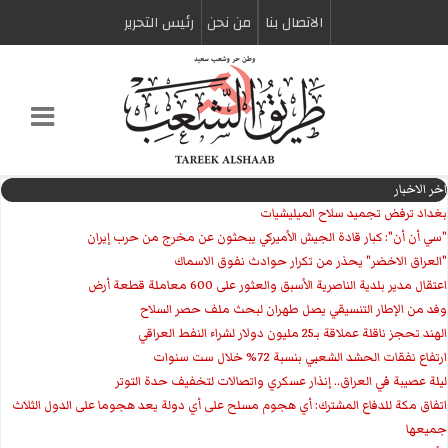
الاتصال بنا
من نحن
رئیس التحریر
اخر الاخبار
بغداد ترفض تجميد سلاح الميليشيات
"سي أن أن": كبار قادة الجيش الأميركي يبحثون عن مخرج من حرب إيران
"العراق الاخضر" يحذر من تكرار حوادث نفوق الاسماك
اعتقال مدير بلدية الناصرية الأسبق والعثور على 600 معاملة قطعة أرض
وفد من الإطار التنسيقي يصل طهران لبحث ملف حصر السلاح
الهند تحجز ناقلة عملاقة بـ25 مليون دولار لشراء النفط العراقي
ارتفاع نفقات الحشد الشعبي بنسبة 72% خلال ست سنوات
ليلة عصيبة في العراق.. إنذار عسكري واتصالات لتخفيف حدة التوتر
‏اتفاق مكة للدفاع المشترك: أي هجوم مسلح على أي دولة يعد هجوما على الدول الثلاث
جميعها