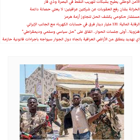
الأمن الوطني يطيح بشبكات لتهريب النفط في البصرة وذي قار
الخزانة بشان رفع العقوبات عن شركتين عراقيتين: لا يعني حصانة دائمة
مستشار حكومي يكشف الحل لتجاوز أزمة هرمز
الرقابة المالية: 131 مليار دينار فرق في حسابات الكهرباء مع الجانب الإيراني
فنزويلا.. أولى جلسات الحوار.. اتفاق على "حل سياسي وسلمي وديمقراطي"
اي تهديد ينطلق من الأراضي العراقية باتجاه دول الجوار سيواجه باجراءات قانونية حازمة