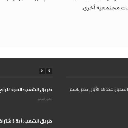
عات مجتمعية أخرى.
صدور. عددها الأول صدر باسم
على طريق الشعب: المجد للرابع 
14 تموز/يوليو
على طريق الشعب: أية {اشتراكية