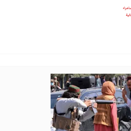
امراء