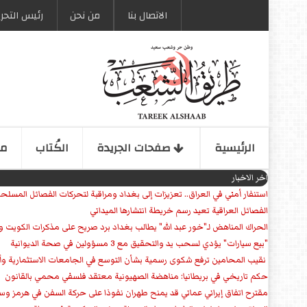
الاتصال بنا
من نحن
رئیس التحری
الرئیسیة
صفحات الجریدة
الكُتاب
مو
اخر الاخبار
استنفار أمني في العراق.. تعزيزات إلى بغداد ومراقبة لتحركات الفصائل المسلح
الفصائل العراقية تعيد رسم خريطة انتشارها الميداني
الحراك المناهض لـ"خور عبد الله" يطالب بغداد برد صريح على مذكرات الكويت 
"بيع سيارات" يؤدي لسحب يد والتحقيق مع 3 مسؤولين في صحة الديوانية
‏ نقيب المحامين ترفع شكوى رسمية بشأن التوسع في الجامعات الاستثمارية وأق
حكم تاريخي في بريطانيا: مناهضة الصهيونية معتقد فلسفي محمي بالقانون
مقترح اتفاق إيراني عماني قد يمنح طهران نفوذا على حركة السفن في هرمز وس