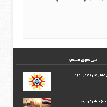
علی طریق الشعب
عشر من تموز.. عيد...
} نغادر؟ وأيّ...