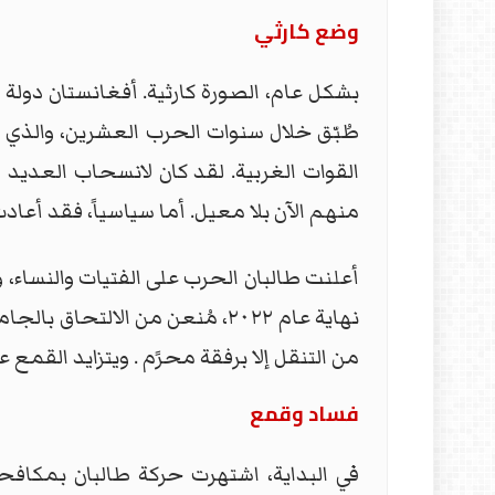
وضع كارثي
بشكل عام، الصورة كارثية. أفغانستان دولة
طُبّق خلال سنوات الحرب العشرين، والذي
القوات الغربية. لقد كان لانسحاب العديد م
منهم الآن بلا معيل. أما سياسياً، فقد أعا
أعلنت طالبان الحرب على الفتيات والنساء، 
نهاية عام ٢٠٢٢، مُنعن من الا
من التنقل إلا برفقة محرًم . ويتزايد القمع 
فساد وقمع
في البداية، اشتهرت حركة طالبان بمكافح