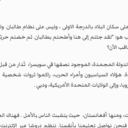
 سكان البلاد بالدرجة الاولى ، وليس على نظام طالبان. ولذ
ب هو: "لقد جئتم إلى هنا وأطحتم بطالبان. ثم خضتم حربًا
قب الآن؟
 الدولة المجمدة، الموجود نصفها في سويسرا، تُدار من قب
هؤلاء السياسيون وأمراء الحرب، راكموا ثروات شخصية طو
وبا، وإلى الولايات المتحدة الأمريكية، ودبي .
زمات، ومنها أفغانستان، حيث يتشبث الناس بالأمل . فهناك 
ب، فنحن نواصل تعليمنا بأنفسنا. ننظم دروسًا عبر الإنترن