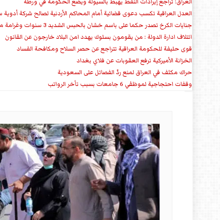
العراق: تراجع إيرادات النفط يهبط بالسيولة ويضع الحكومة في ورطة
العدل العراقية تكسب دعوى قضائية أمام المحاكم الأردنية لصالح شركة أدوية س
جنايات الكرخ تصدر حكما على باسم خشان بالحبس الشديد 3 سنوات وغرامة مالية
ائتلاف ادارة الدولة : من يقومون بسلوك يهدد امن البلاد خارجون عن القانون
قوى حليفة للحكومة العراقية تتراجع عن حصر السلاح ومكافحة الفساد
الخزانة الأميركية ترفع العقوبات عن فلاي بغداد
حراك مكثف في العراق لمنع ردّ الفصائل على السعودية
وقفات احتجاجية لموظفي 6 جامعات بسبب تأخر الرواتب