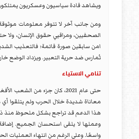
ويشاهد قادة سياسيون وعسكريون يمتلكون 
ومن جانب آخر لا تتوفر معلومات موثوقة
الصحفيين، ومراقبي حقوق الإنسان، ولا ح
امن سابقين صورة قاتمة؛ فالتعذيب الشديد
تُمارس ضد حرية التعبير. ويزداد الوضع خارج
تنامي الاستياء
حتى عام 2021، كان جزء من ال
معاناة شديدة خلال الحرب ولم يتلقوا أي 
هذا الدعم قد تراجع بشكل ملحوظ منذ ذلك
وعملها لا يلقى استحسان الجميع. إضافة 
واسعًا. وعلى الرغم من انتهاء العمليات ال