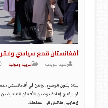
أفغانستان قمع سياسي وفقر مد
رشيد غويلب
عریبة ودولیة
يكاد يكون الوضع الراهن في أفغانستان منسيا 
أو برامج إعادة توطين الأفغان المعرضين
إرهابيي طالبان الى السلطة.