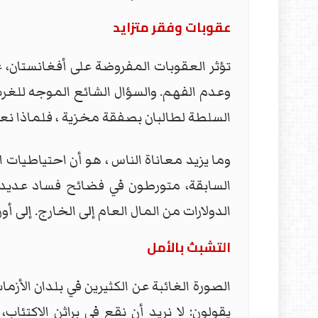
عقوبات وفقر متزايد
تؤثر العقوبات المفروضة على أفغانستان، على
وعدم الفهم. والسؤال الشائع الموجه للغر
السلطة لطالبان بصفقة مخزية ، فلماذا نعا
وما يزيد معاناة الناس ، هو أن احتياطيات
السابقة، متورطون في فضائح فساد عديدة. 
الدولارات من المال العام إلى الخارج. إلى أور
التشبث بالأمل
الصورة الغائبة عن الكثيرين في بلدان الأ
يقولون: لا نريد أن نقع في براثن الاكتئا