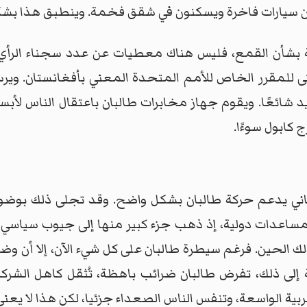
سيارات فاخرة ويسكنون في شقق فخمة. وينطبق هذا بشكل 
 بشأن القمع، فليس هناك معطيات عن عدد سجناء الرأي، 
تى للمقرر الخاص للأمم المتحدة المعني بأفغانستان. و
 شائعًا. ويقوم جهاز مخابرات طالبان باعتقال الناس لأبس
 كابول سوءًا.
شعب الأفغاني يدعم حركة طالبان بشكل واضح. وقد تجلى ذلك بو
مساعدات دولية، إذ ذهب جزء كبير منها إلى جيوب سياسي ا
 الحين. فرغم سيطرة طالبان على كل شيء الآن، إلا أن و
إلى ذلك، تفرض طالبان ضرائب باهظة، تُثقل كاهل الشركات
حربية الواسعة، وتنفس الناس الصعداء جزئيا، لكن هذا لا يع