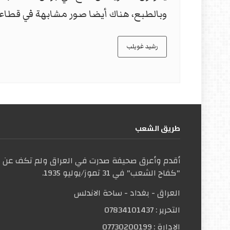
وبالطبع، هناك أيضا صور مشابهة في قطا
رشيد غويلب
طریق الشعب
أقدم وأعرق صحيفة صدرت في العراق ولم تكف عن ال
"كفاح الشعب" في 31 تموز/يوليو 1935.
العراق - بغداد - ساحة الاندلس
التحریر :
07834101437
الإدارة :
07730200199