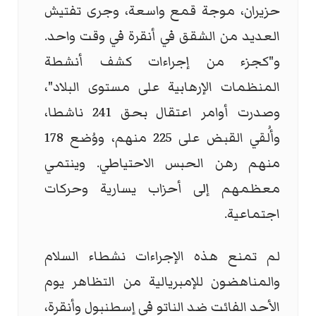
حزيران، موجة قمع واسعة، وجرى تفتيش
العديد من الشقق في أنقرة في وقت واحد.
و"كجزء من إجراءات كشف أنشطة
المنظمات الإرهابية على مستوى البلاد"،
وصدرت أوامر اعتقال بحق 241 ناشطا،
وأُلقي القبض على 225 منهم، ووُضع 178
منهم رهن الحبس الاحتياطي. وينتمي
معظمهم إلى أحزاب يسارية وحركات
اجتماعية.
لم تمنع هذه الإجراءات نشطاء السلام
والمناهضون للإمبريالية من التظاهر يوم
الأحد الفائت ضد الناتو في إسطنبول وأنقرة،