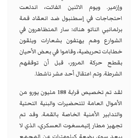
وإزمير. ويوم الاثنين الفائت، اندلعت
احتجاجات في إسطنبول ضد انعقاد قمة
برلمانيي الناتو هناك: سار المتظاهرون في
الشوارع وهم يهتفون بشعارات ويلقون
خطابات تحريضية، وقاموا في بعض الأحيان
بقطع حركة المرور، قبل أن توقفهم
الشرطة. وتم اعتقال أحد عشر ناشطا.
لقد تم تخصيص قرابة 188 مليون يورو من
الأموال العامة للتحضيرات والبنية التحتية
والتدابير الأمنية الخاصة بالقمة. وقد تم
تجهيز مطار إتيمسغوت العسكري، الذي لا
يبعد سوى بضعة كيلومترات عن المجمع