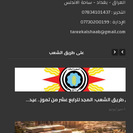
العراق - بغداد - ساحة الاندلس
التحریر :
07834101437
الإدارة :
07730200199
tareekalshaab@gmail.com
علی طریق الشعب
على طريق الشعب: المجد للرابع عشر من تموز.. عيد...
14 تموز/يوليو