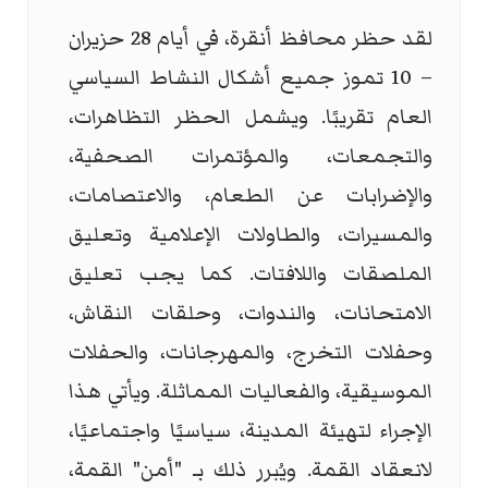
لقد حظر محافظ أنقرة، في أيام 28 حزيران
– 10 تموز جميع أشكال النشاط السياسي
العام تقريبًا. ويشمل الحظر التظاهرات،
والتجمعات، والمؤتمرات الصحفية،
والإضرابات عن الطعام، والاعتصامات،
والمسيرات، والطاولات الإعلامية وتعليق
الملصقات واللافتات. كما يجب تعليق
الامتحانات، والندوات، وحلقات النقاش،
وحفلات التخرج، والمهرجانات، والحفلات
الموسيقية، والفعاليات المماثلة. ويأتي هذا
الإجراء لتهيئة المدينة، سياسيًا واجتماعيًا،
لانعقاد القمة. ويُبرر ذلك بـ "أمن" القمة،