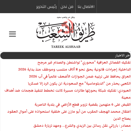
الاتصال بنا
من نحن
رئیس التحریر
اخر الاخبار
تفكيك الفصائل العراقية "محوري" لواشنطن والصدام غير مرجح
الداخلية: إجراءات قانونية بحق نحو 8 آلاف منتسب وموظف منذ بداية 2026
العراق يحافظ على ترتيبه ضمن الجوازات الأضعف عالمياً في آب 2026
الكعبي يحذر من "الدبلوماسية" مع السعودية: لن يكون الرد إلا عسكريا
العبودي: تفكيك شبكة بحوزتها طائرات مسيرة كانت تخطط لتنفيذ هجمات ضد أهداف
معينة
القبض على 6 متهمين بقضية تزوير قطع الأراضي في بلدية الناصرية
اعتقال محمد الهجف المقرب من أبو مازن على خلفية استحواذه على أموال العقود
بصلاح الدين
مصادر : بارزاني نقل رسائل بين الزيدي والشرع... ومهد لزيارة دمشق