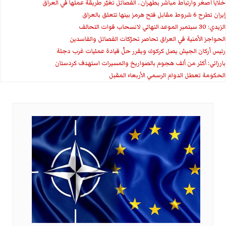
خلايا أصغر وارتباط مباشر بطهران.. الفصائل تغيّر طريقة عملها في العراق
إيران تطرح 6 شروط مقابل فتح هرمز بينها تتعلق بالعراق
الزيدي: 30 سبتمبر الموعد النهائي لانسحاب قوات التحالف
الحواجز الأمنية في العراق تحاصر تحرّكات الفصائل والفاسدين
رئيس أركان الجيش يصل كركوك ويقرر حلّ قيادة عمليات غرب دجلة
بارزاني: أكثر من ألف هجوم بالصواريخ والمسيرات استهدف كردستان
الحكومة تعطل الدوام الرسمي الأربعاء المقبل