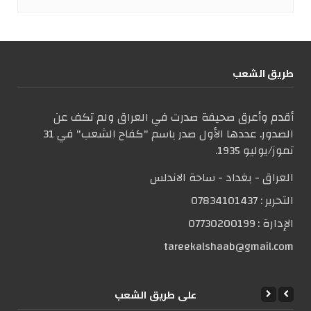
طریق الشعب
أقدم وأعرق صحيفة صدرت في العراق ولم تكف عن
الصدور. عددها الأول صدر باسم "كفاح الشعب" في 31
تموز/يوليو 1935.
العراق - بغداد - ساحة الاندلس
التحریر :
07834101437
الإدارة :
07730200199
tareekalshaab@gmail.com
علی طریق الشعب