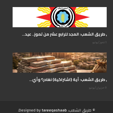
على طريق الشعب: المجد للرابع عشر من تموز.. عيد...
14 تموز/يوليو
على طريق الشعب: أية {اشتراكية} نغادر؟ وأيّ...
07 حزيران/يونيو
© طریق الشعب. Designed by
tareeqashaab
.