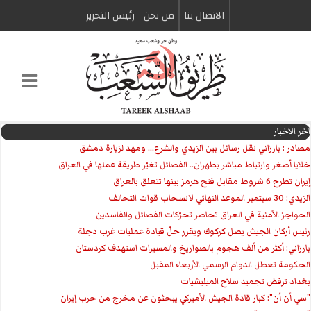
الاتصال بنا
من نحن
رئیس التحریر
اخر الاخبار
مصادر : بارزاني نقل رسائل بين الزيدي والشرع... ومهد لزيارة دمشق
خلايا أصغر وارتباط مباشر بطهران.. الفصائل تغيّر طريقة عملها في العراق
إيران تطرح 6 شروط مقابل فتح هرمز بينها تتعلق بالعراق
الزيدي: 30 سبتمبر الموعد النهائي لانسحاب قوات التحالف
الحواجز الأمنية في العراق تحاصر تحرّكات الفصائل والفاسدين
رئيس أركان الجيش يصل كركوك ويقرر حلّ قيادة عمليات غرب دجلة
بارزاني: أكثر من ألف هجوم بالصواريخ والمسيرات استهدف كردستان
الحكومة تعطل الدوام الرسمي الأربعاء المقبل
بغداد ترفض تجميد سلاح الميليشيات
"سي أن أن": كبار قادة الجيش الأميركي يبحثون عن مخرج من حرب إيران