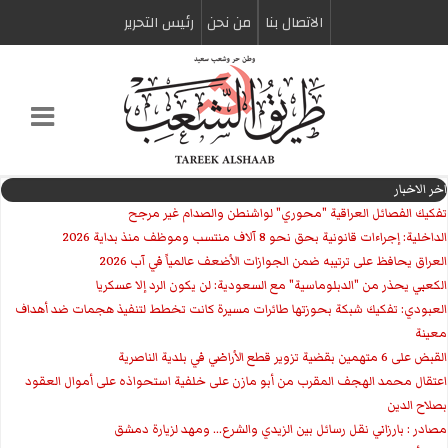
الاتصال بنا
من نحن
رئیس التحریر
اخر الاخبار
تفكيك الفصائل العراقية "محوري" لواشنطن والصدام غير مرجح
الداخلية: إجراءات قانونية بحق نحو 8 آلاف منتسب وموظف منذ بداية 2026
العراق يحافظ على ترتيبه ضمن الجوازات الأضعف عالمياً في آب 2026
الكعبي يحذر من "الدبلوماسية" مع السعودية: لن يكون الرد إلا عسكريا
العبودي: تفكيك شبكة بحوزتها طائرات مسيرة كانت تخطط لتنفيذ هجمات ضد أهداف
معينة
القبض على 6 متهمين بقضية تزوير قطع الأراضي في بلدية الناصرية
اعتقال محمد الهجف المقرب من أبو مازن على خلفية استحواذه على أموال العقود
بصلاح الدين
مصادر : بارزاني نقل رسائل بين الزيدي والشرع... ومهد لزيارة دمشق