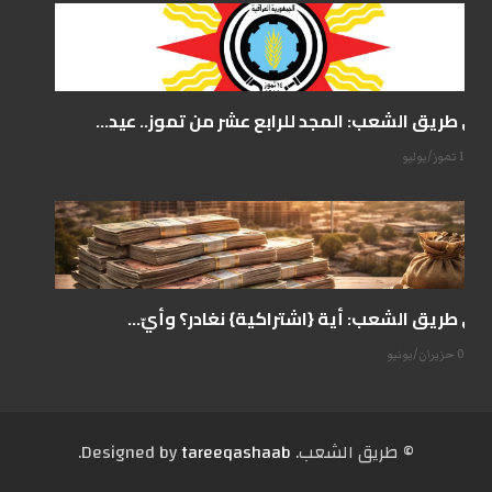
على طريق الشعب: المجد للرابع عشر من تموز.. عيد...
14 تموز/يوليو
على طريق الشعب: أية {اشتراكية} نغادر؟ وأيّ...
07 حزيران/يونيو
© طریق الشعب. Designed by
tareeqashaab
.