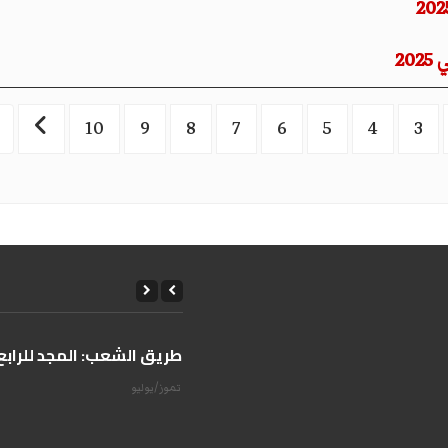
10
9
8
7
6
5
4
3
على طريق الشعب: المجد للرابع 
14 تموز/يوليو