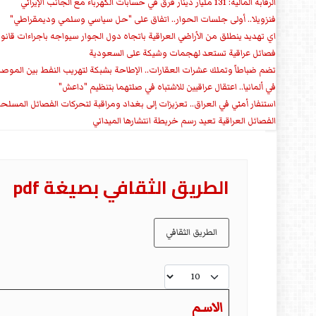
الرقابة المالية: 131 مليار دينار فرق في حسابات الكهرباء مع الجانب الإيراني
فنزويلا.. أولى جلسات الحوار.. اتفاق على "حل سياسي وسلمي وديمقراطي"
اي تهديد ينطلق من الأراضي العراقية باتجاه دول الجوار سيواجه باجراءات قانو
فصائل عراقية تستعد لهجمات وشيكة على السعودية
تضم ضباطاً وتملك عشرات العقارات.. الإطاحة بشبكة لتهريب النفط بين الموص
في ألمانيا.. اعتقال عراقيين للاشتباه في صلتهما بتنظيم "داعش"
استنفار أمني في العراق.. تعزيزات إلى بغداد ومراقبة لتحركات الفصائل المسلح
الفصائل العراقية تعيد رسم خريطة انتشارها الميداني
الطریق الثقافي بصیغة pdf
الطريق الثقافي
عدد الإظهارات:
الاسم