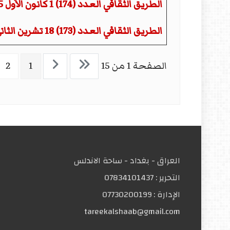
الطريق الثقافي العدد (174) 1 كانون الأول 2025
الطريق الثقافي العدد (173) 18 تشرين الثاني 2025
الصفحة 1 من 15
1
2
العراق - بغداد - ساحة الاندلس
التحریر :
07834101437
الإدارة :
07730200199
tareekalshaab@gmail.com