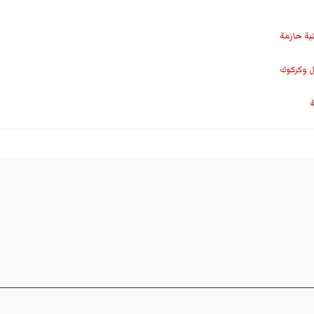
نية حازمة
ل وكركوك
ة