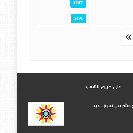
1767
1481
علی طریق الشعب
عشر من تموز.. عيد...