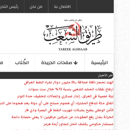
الاتصال بنا
من نحن
رئیس التحری
الرئیسیة
صفحات الجریدة
الكُتاب
مو
اخر الاخبار
الهند تحجز ناقلة عملاقة بـ25 مليون دولار لشراء النفط العراقي
ارتفاع نفقات الحشد الشعبي بنسبة 72% خلال ست سنوات
ليلة عصيبة في العراق.. إنذار عسكري واتصالات لتخفيف حدة التوتر
‏اتفاق مكة للدفاع المشترك: أي هجوم مسلح على أي دولة يعد هجوما على الدو
الأمن الوطني يطيح بشبكات لتهريب النفط في البصرة وذي قار
الخزانة بشان رفع العقوبات عن شركتين عراقيتين: لا يعني حصانة دائمة
مستشار حكومي يكشف الحل لتجاوز أزمة هرمز