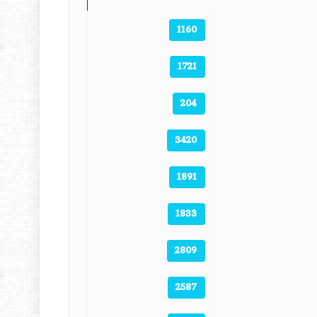
1160
1721
204
3420
1891
1833
2809
2587