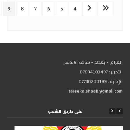
9
8
7
6
5
4
العراق - بغداد - ساحة الاندلس
التحریر :
07834101437
الإدارة :
07730200199
tareekalshaab@gmail.com
علی طریق الشعب