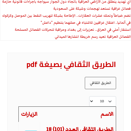
اي تهديد ينطلق من الأراضي العراقية باتجاه دول الجوار سيواجه باجراءات قانونية حازمة
فصائل عراقية تستعد لهجمات وشيكة على السعودية
تضم ضباطاً وتملك عشرات العقارات.. الإطاحة بشبكة لتهريب النفط بين الموصل وكركوك
في ألمانيا.. اعتقال عراقيين للاشتباه في صلتهما بتنظيم "داعش"
استنفار أمني في العراق.. تعزيزات إلى بغداد ومراقبة لتحركات الفصائل المسلحة
الفصائل العراقية تعيد رسم خريطة انتشارها الميداني
الطریق الثقافي بصیغة pdf
الطريق الثقافي
عدد الإظهارات:
الاسم
الزيارات
المقالات
الطريق الثقافي العدد (101) 18