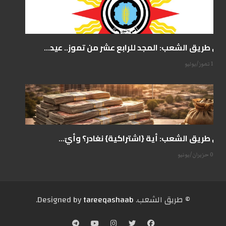
على طريق الشعب: المجد للرابع عشر من تموز.. عيد...
14 تموز/يوليو
على طريق الشعب: أية {اشتراكية} نغادر؟ وأيّ...
07 حزيران/يونيو
© طریق الشعب. Designed by
tareeqashaab
.