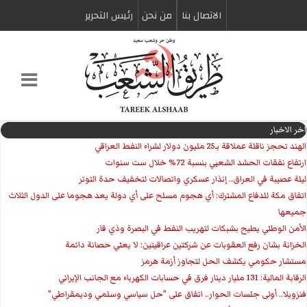
الاتصال بنا
من نحن
رئیس التحریر
اخر الاخبار
الهند تحجز ناقلة عملاقة بـ25 مليون دولار لشراء النفط العراقي
ارتفاع نفقات الحشد الشعبي بنسبة 72% خلال ست سنوات
ليلة عصيبة في العراق.. إنذار عسكري واتصالات لتخفيف حدة التوتر
‏اتفاق مكة للدفاع المشترك: أي هجوم مسلح على أي دولة يعد هجوما على الدول الثلاث
جميعها
الأمن الوطني يطيح بشبكات لتهريب النفط في البصرة وذي قار
الخزانة بشان رفع العقوبات عن شركتين عراقيتين: لا يعني حصانة دائمة
مستشار حكومي يكشف الحل لتجاوز أزمة هرمز
الرقابة المالية: 131 مليار دينار فرق في حسابات الكهرباء مع الجانب الإيراني
فنزويلا.. أولى جلسات الحوار.. اتفاق على "حل سياسي وسلمي وديمقراطي"