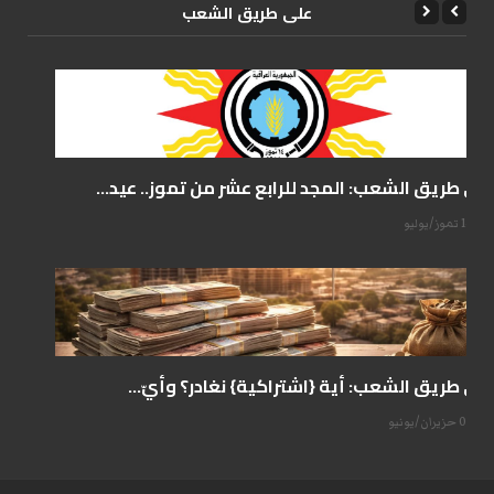
علی طریق الشعب
على طريق الشعب: المجد للرابع عشر من تموز.. عيد...
14 تموز/يوليو
على طريق الشعب: أية {اشتراكية} نغادر؟ وأيّ...
07 حزيران/يونيو