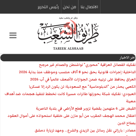
الاتصال بنا
من نحن
رئیس التحریر
اخر الاخبار
تفكيك الفصائل العراقية "محوري" لواشنطن والصدام غير مرجح
الداخلية: إجراءات قانونية بحق نحو 8 آلاف منتسب وموظف منذ بداية 2026
العراق يحافظ على ترتيبه ضمن الجوازات الأضعف عالمياً في آب 2026
الكعبي يحذر من "الدبلوماسية" مع السعودية: لن يكون الرد إلا عسكريا
العبودي: تفكيك شبكة بحوزتها طائرات مسيرة كانت تخطط لتنفيذ هجمات ضد أهداف
معينة
القبض على 6 متهمين بقضية تزوير قطع الأراضي في بلدية الناصرية
اعتقال محمد الهجف المقرب من أبو مازن على خلفية استحواذه على أموال العقود
بصلاح الدين
مصادر : بارزاني نقل رسائل بين الزيدي والشرع... ومهد لزيارة دمشق