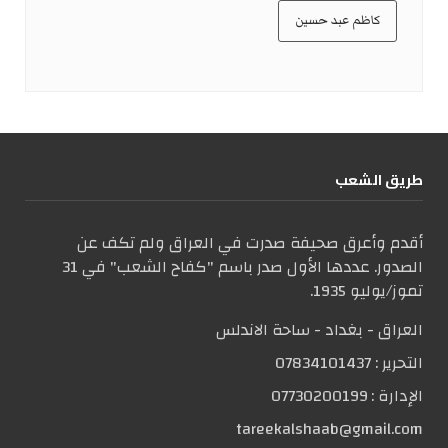
كاظم عبد حسين
طریق الشعب
أقدم وأعرق صحيفة صدرت في العراق ولم تكف عن
الصدور. عددها الأول صدر باسم "كفاح الشعب" في 31
تموز/يوليو 1935.
العراق - بغداد - ساحة الاندلس
التحریر :
07834101437
الإدارة :
07730200199
tareekalshaab@gmail.com