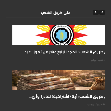
علی طریق الشعب
على طريق الشعب: المجد للرابع عشر من تموز.. عيد...
14 تموز/يوليو
على طريق الشعب: أية {اشتراكية} نغادر؟ وأيّ...
07 حزيران/يونيو