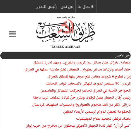
الاتصال بنا
من نحن
رئیس التحریر
اخر الاخبار
مصادر : بارزاني نقل رسائل بين الزيدي والشرع... ومهد لزيارة دمشق
خلايا أصغر وارتباط مباشر بطهران.. الفصائل تغيّر طريقة عملها في العراق
إيران تطرح 6 شروط مقابل فتح هرمز بينها تتعلق بالعراق
الزيدي: 30 سبتمبر الموعد النهائي لانسحاب قوات التحالف
الحواجز الأمنية في العراق تحاصر تحرّكات الفصائل والفاسدين
رئيس أركان الجيش يصل كركوك ويقرر حلّ قيادة عمليات غرب دجلة
بارزاني: أكثر من ألف هجوم بالصواريخ والمسيرات استهدف كردستان
الحكومة تعطل الدوام الرسمي الأربعاء المقبل
بغداد ترفض تجميد سلاح الميليشيات
"سي أن أن": كبار قادة الجيش الأميركي يبحثون عن مخرج من حرب إيران