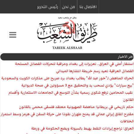
الاتصال بنا
من نحن
رئیس التحریر
اخر الاخبار
استنفار أمني في العراق.. تعزيزات إلى بغداد ومراقبة لتحركات الفصائل المسلحة
الفصائل العراقية تعيد رسم خريطة انتشارها الميداني
الحراك المناهض لـ"خور عبد الله" يطالب بغداد برد صريح على مذكرات الكويت والسعودية
"بيع سيارات" يؤدي لسحب يد والتحقيق مع 3 مسؤولين في صحة الديوانية
‏ نقيب المحامين ترفع شكوى رسمية بشأن التوسع في الجامعات الاستثمارية وأقسام
القانون
حكم تاريخي في بريطانيا: مناهضة الصهيونية معتقد فلسفي محمي بالقانون
مقترح اتفاق إيراني عماني قد يمنح طهران نفوذا على حركة السفن في هرمز وسط استمرار
الخلافات
العراق: تراجع إيرادات النفط يهبط بالسيولة ويضع الحكومة في ورطة