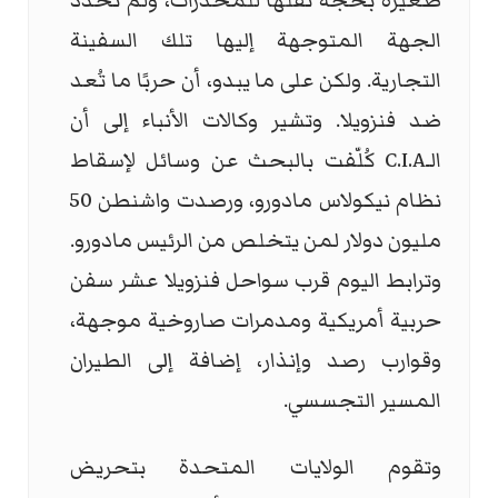
صغيرة بحجة نقلها للمخدرات، ولم تحدد
الجهة المتوجهة إليها تلك السفينة
التجارية. ولكن على ما يبدو، أن حربًا ما تُعد
ضد فنزويلا. وتشير وكالات الأنباء إلى أن
الـ
C.I.A
كُلّفت بالبحث عن وسائل لإسقاط
نظام نيكولاس مادورو، ورصدت واشنطن 50
مليون دولار لمن يتخلص من الرئيس مادورو.
وترابط اليوم قرب سواحل فنزويلا عشر سفن
حربية أمريكية ومدمرات صاروخية موجهة،
وقوارب رصد وإنذار، إضافة إلى الطيران
المسير التجسسي.
وتقوم الولايات المتحدة بتحريض