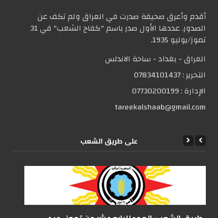
أقدم وأعرق صحيفة صدرت في العراق ولم تكف عن
الصدور. عددها الأول صدر باسم "كفاح الشعب" في 31
تموز/يوليو 1935.
العراق - بغداد - ساحة الاندلس
التحریر :
07834101437
الإدارة :
07730200199
tareekalshaab@gmail.com
علی طریق الشعب