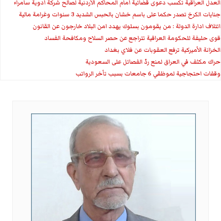
العدل العراقية تكسب دعوى قضائية أمام المحاكم الأردنية لصالح شركة أدوية سامراء
جنايات الكرخ تصدر حكما على باسم خشان بالحبس الشديد 3 سنوات وغرامة مالية
ائتلاف ادارة الدولة : من يقومون بسلوك يهدد امن البلاد خارجون عن القانون
قوى حليفة للحكومة العراقية تتراجع عن حصر السلاح ومكافحة الفساد
الخزانة الأميركية ترفع العقوبات عن فلاي بغداد
حراك مكثف في العراق لمنع ردّ الفصائل على السعودية
وقفات احتجاجية لموظفي 6 جامعات بسبب تأخر الرواتب