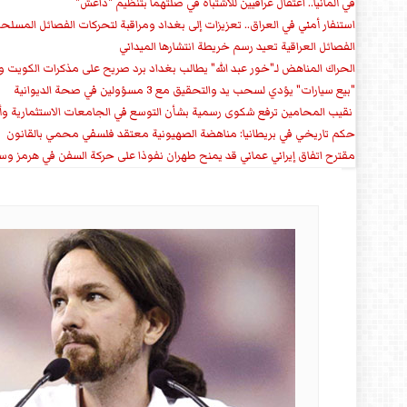
في ألمانيا.. اعتقال عراقيين للاشتباه في صلتهما بتنظيم "داعش"
استنفار أمني في العراق.. تعزيزات إلى بغداد ومراقبة لتحركات الفصائل المسلح
الفصائل العراقية تعيد رسم خريطة انتشارها الميداني
الحراك المناهض لـ"خور عبد الله" يطالب بغداد برد صريح على مذكرات الكويت 
"بيع سيارات" يؤدي لسحب يد والتحقيق مع 3 مسؤولين في صحة الديوانية
‏ نقيب المحامين ترفع شكوى رسمية بشأن التوسع في الجامعات الاستثمارية وأق
حكم تاريخي في بريطانيا: مناهضة الصهيونية معتقد فلسفي محمي بالقانون
مقترح اتفاق إيراني عماني قد يمنح طهران نفوذا على حركة السفن في هرمز وس