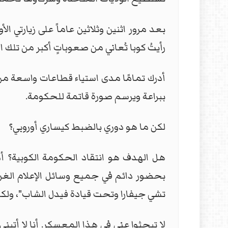
بعد مرور اثنين وثلاثين عاماً على زيارتي ا
رأيتُ كوبا تُعاني من صعوباتٍ أكبر من تلك التي واجهتُها عام ١٩٩٤. رأيتُ كوبا
أدرك تمامًا مدى استياء قطاعات واسعة من 
ببراعة ويرسم صورة قاتمة للحكومة.
لكن ما هو دوري بالضبط كيساري أوروبي؟
هل الهدف هو انتقاد الحكومة الكوبية؟ أم
بحضور دائم في جميع وسائل الإعلام الغربية
تشي جيفارا وتحت قيادة فيدل الشاب"، ولكن
لا تبحثوا عني في هذا المعسكر. أنا لا أتبنى