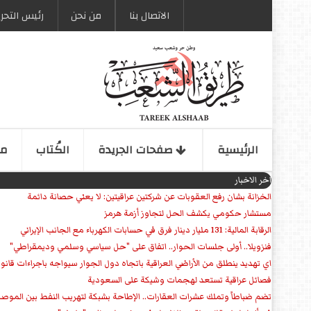
الاتصال بنا
من نحن
رئیس التحری
الرئیسیة
صفحات الجریدة
الكُتاب
مو
اخر الاخبار
الخزانة بشان رفع العقوبات عن شركتين عراقيتين: لا يعني حصانة دائمة
مستشار حكومي يكشف الحل لتجاوز أزمة هرمز
الرقابة المالية: 131 مليار دينار فرق في حسابات الكهرباء مع الجانب الإيراني
فنزويلا.. أولى جلسات الحوار.. اتفاق على "حل سياسي وسلمي وديمقراطي"
اي تهديد ينطلق من الأراضي العراقية باتجاه دول الجوار سيواجه باجراءات قانو
فصائل عراقية تستعد لهجمات وشيكة على السعودية
تضم ضباطاً وتملك عشرات العقارات.. الإطاحة بشبكة لتهريب النفط بين الموص