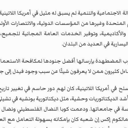
ة الاجتماعية والتنمية لم يسبق له مثيل في أمريكا اللاتي
م المتحدة وغيرها من المؤسسات الدولية، والانتصارات الأ
ية والأكاديمية، وتوفير الخدمات العامة المجانية للجم
سارية في العديد من البلدان.
وب المضطهدة بإرسالها أفضل جنودها لمكافحة الاستعمار في
ساءل كثيرون ممن لا يعرفون شيئًا عن سبب وجود فيدل إلى جا
 في أمريكا اللاتينية، كان لهم دور حاسم في تغيير تاري
 أشد الديكتاتوريات وحشية، مثل ديكتاتورية بونشيه في تشيلي
دراسة في جامعاتها. ودعمت كوبا النضال الفلسطيني ونضال ش
مالكوم إكس إن شعبه كان بإمكانه بسهولة التعامل مع العن