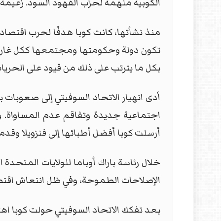
الكوبية ملهمة لحزب الفهود السود. زعيمة 
منذ نشأتها، كانت كوبا هدفًا لحرب اقتصادي
تكون دولة وحكومتها ومجتمعها ككل غارقة
بكل ما يترتب على ذلك من قيود على الحريا
أدى انهيار الاتحاد السوفيتي إلى صعوبات با
اجتماعية جديدة وتفاقم عدم المساواة. وقد
أرسلت كوبا أفضل أطبائها إلى فنزويلا وقدمت 
خلال رئاسة باراك أوباما للولايات المتحدة
الإصلاحات الطموحة، وفي ظل انتعاش اقتصا
بعد تفكك الاتحاد السوفيتي حولت كوبا اهتم