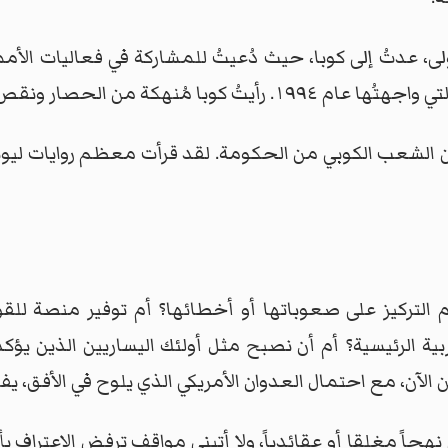
لأولى، عدتُ إلى كوبا، حيث دُعيتُ للمشاركة في فعاليات الأم
 مُنهكة من الحصار ونقص الوقود.
الشعب الكوبي من الحكومة. لقد قرأت معظم روايات ليونارد
 التركيز على صعوباتها أو أخطائها؟ أم توفير منصة للق
 الرئيسية؟ أم أن نصبح مثل أولئك اليساريين الذين يؤكدون م
 الآن، مع احتمال العدوان الأمريكي الذي يلوح في الأفق،
 نهجاً مغلقا أو عقائدياً، ولا أتبنى مواقف ترفض الاعتراف 