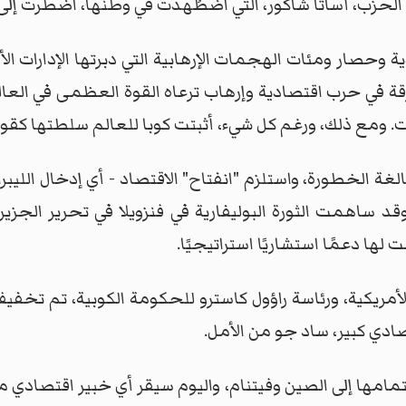
الحزب، أساتا شاكور، التي اضطُهدت في وطنها، اضطرت إلى 
ة وحصار ومئات الهجمات الإرهابية التي دبرتها الإدارات الأ
 في حرب اقتصادية وإرهاب ترعاه القوة العظمى في العال
ت. ومع ذلك، ورغم كل شيء، أثبتت كوبا للعالم سلطتها كق
لغة الخطورة، واستلزم "انفتاح" الاقتصاد - أي إدخال الليبرا
 ساهمت الثورة البوليفارية في فنزويلا في تحرير الجزير
لها دعمًا استشاريًا استراتيجيًا.
 الأمريكية، ورئاسة راؤول كاسترو للحكومة الكوبية، تم ت
دي كبير، ساد جو من الأمل.
امها إلى الصين وفيتنام، واليوم سيقر أي خبير اقتصادي مع