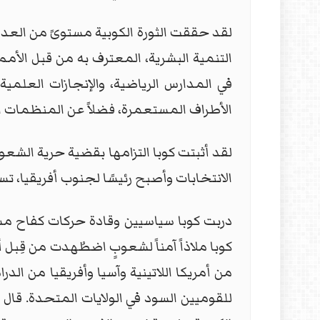
لقد حققت الثورة الكوبية مستوىً من العدال
التنمية البشرية، المعترف به من قبل الأم
في المدارس الرياضية، والإنجازات العلم
الأطراف المستعمرة، فضلاً عن المنظمات الي
لقد أثبتت كوبا التزامها بقضية حرية الشع
الانتخابات وأصبح رئيسًا لجنوب أفريقيا، ت
دربت كوبا سياسيين وقادة حركات كفاح مسلح
كوبا ملاذاً آمناً لشعوبٍ اضطُهدت من قِبل
من أمريكا اللاتينية وآسيا وأفريقيا من ال
للقوميين السود في الولايات المتحدة. قال 