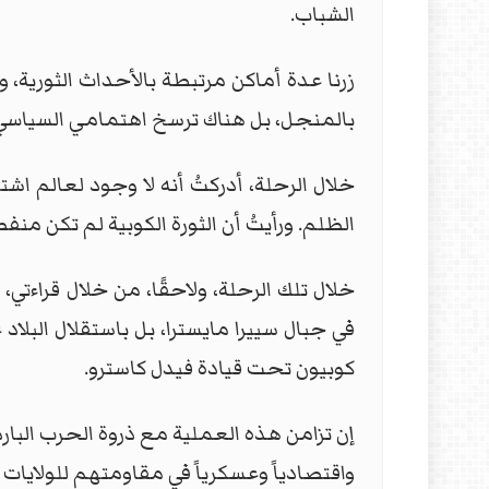
الشباب.
زرنا عدة أماكن مرتبطة بالأحداث الثورية
بالمنجل، بل هناك ترسخ اهتمامي السياسي بأم
خلال الرحلة، أدركتُ أنه لا وجود لعالم اش
الظلم. ورأيتُ أن الثورة الكوبية لم تكن منف
خلال تلك الرحلة، ولاحقًا، من خلال قراءتي، أ
في جبال سييرا مايسترا، بل باستقلال البلا
كوبيون تحت قيادة فيدل كاسترو.
إن تزامن هذه العملية مع ذروة الحرب البارد
واقتصادياً وعسكرياً في مقاومتهم للولايات