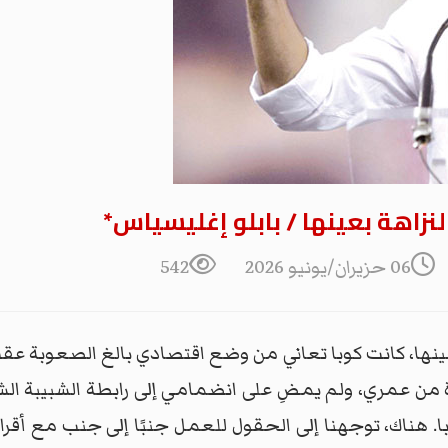
نزاهة بعينها / بابلو إغليسياس*
06 حزيران/يونيو 2026
542
19 قادتني إلى كوبا. حينها، كانت كوبا تعاني من وضع اقتصادي بالغ الص
رة من عمري، ولم يمضِ على انضمامي إلى رابطة الشبيبة ال
. هناك، توجهنا إلى الحقول للعمل جنبًا إلى جنب مع أقران