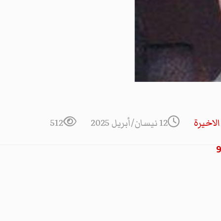
لاخیرة
12 نيسان/أبريل 2025
512