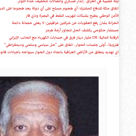
ليلة عصيبة في العراق.. إنذار عسكري واتصالات لتخفيف حدة التوتر
‏اتفاق مكة للدفاع المشترك: أي هجوم مسلح على أي دولة يعد هجوما على الدو
الأمن الوطني يطيح بشبكات لتهريب النفط في البصرة وذي قار
الخزانة بشان رفع العقوبات عن شركتين عراقيتين: لا يعني حصانة دائمة
مستشار حكومي يكشف الحل لتجاوز أزمة هرمز
الرقابة المالية: 131 مليار دينار فرق في حسابات الكهرباء مع الجانب الإيراني
فنزويلا.. أولى جلسات الحوار.. اتفاق على "حل سياسي وسلمي وديمقراطي"
اي تهديد ينطلق من الأراضي العراقية باتجاه دول الجوار سيواجه باجراءات قانو