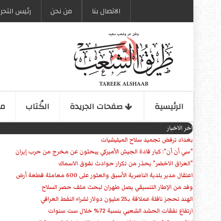
الاتصال بنا
من نحن
رئیس التحری
الرئیسیة
صفحات الجریدة
الكُتاب
مو
اخر الاخبار
بغداد ترفض تجميد سلاح الميليشيات
"سي أن أن": كبار قادة الجيش الأميركي يبحثون عن مخرج من حرب إيران
"العراق الاخضر" يحذر من تكرار حوادث نفوق الاسماك
اعتقال مدير بلدية الناصرية الأسبق والعثور على 600 معاملة قطعة أرض
وفد من الإطار التنسيقي يصل طهران لبحث ملف حصر السلاح
الهند تحجز ناقلة عملاقة بـ25 مليون دولار لشراء النفط العراقي
ارتفاع نفقات الحشد الشعبي بنسبة 72% خلال ست سنوات