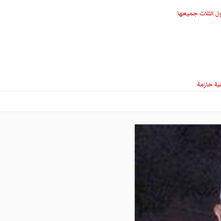
ل الثلاث جميعها
نية حازمة