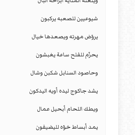
ويتعنه المنايه أبراحة البال
شيوعيين للصعبه يركبون
يروّض مهرته ويصعدها خيال
يحزّم للفلح ساعة يغبشون
وحاصود السنابل شكبن وشال
يشد جاكوج ليده أويه اليدكون
ويطك اللحام أبحيل عمال
يمد أبساط خوّه لليضيفون