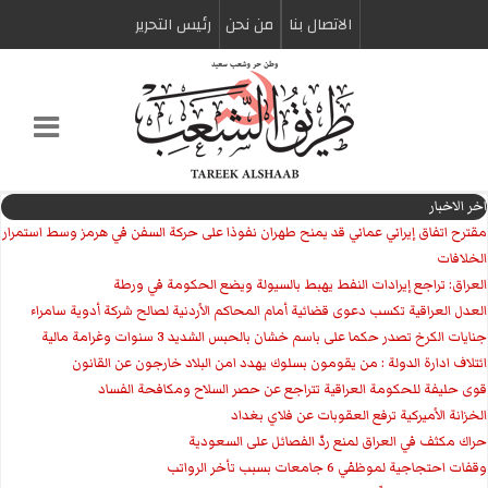
الاتصال بنا
من نحن
رئیس التحریر
اخر الاخبار
مقترح اتفاق إيراني عماني قد يمنح طهران نفوذا على حركة السفن في هرمز وسط استمرار
الخلافات
العراق: تراجع إيرادات النفط يهبط بالسيولة ويضع الحكومة في ورطة
العدل العراقية تكسب دعوى قضائية أمام المحاكم الأردنية لصالح شركة أدوية سامراء
جنايات الكرخ تصدر حكما على باسم خشان بالحبس الشديد 3 سنوات وغرامة مالية
ائتلاف ادارة الدولة : من يقومون بسلوك يهدد امن البلاد خارجون عن القانون
قوى حليفة للحكومة العراقية تتراجع عن حصر السلاح ومكافحة الفساد
الخزانة الأميركية ترفع العقوبات عن فلاي بغداد
حراك مكثف في العراق لمنع ردّ الفصائل على السعودية
وقفات احتجاجية لموظفي 6 جامعات بسبب تأخر الرواتب