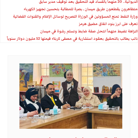
الديوانية.. 20 متهماً بالفساد قيد التحقيق بعد توقيف مدير سابق
متظاهرون يقطعون طريق ميسان ـ بصرة للمطالبة بتحسين تجهيز الكهرباء
وزارة النفط تمنع المسؤولين في الوزراة التصريح لوسائل الإعلام والقنوات الفضائية
تعرف على ابرز بنود اتفاق مضيق هرمز
النزاهة تضبط متهماً انتحل صفة ضابط وتسلم رشوة في ميسان
نائب يطالب بالتحقيق بعقود استشارية في مصفى كربلاء قيمتها 52 مليون دولار سنوياً