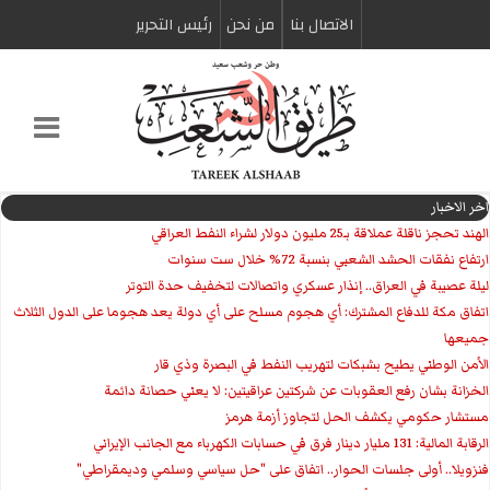
الاتصال بنا
من نحن
رئیس التحریر
اخر الاخبار
الهند تحجز ناقلة عملاقة بـ25 مليون دولار لشراء النفط العراقي
ارتفاع نفقات الحشد الشعبي بنسبة 72% خلال ست سنوات
ليلة عصيبة في العراق.. إنذار عسكري واتصالات لتخفيف حدة التوتر
‏اتفاق مكة للدفاع المشترك: أي هجوم مسلح على أي دولة يعد هجوما على الدول الثلاث
جميعها
الأمن الوطني يطيح بشبكات لتهريب النفط في البصرة وذي قار
الخزانة بشان رفع العقوبات عن شركتين عراقيتين: لا يعني حصانة دائمة
مستشار حكومي يكشف الحل لتجاوز أزمة هرمز
الرقابة المالية: 131 مليار دينار فرق في حسابات الكهرباء مع الجانب الإيراني
فنزويلا.. أولى جلسات الحوار.. اتفاق على "حل سياسي وسلمي وديمقراطي"