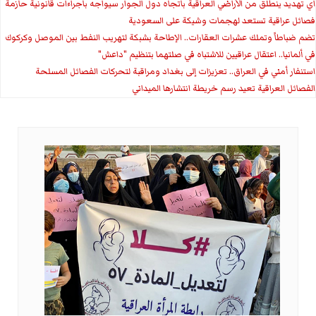
اي تهديد ينطلق من الأراضي العراقية باتجاه دول الجوار سيواجه باجراءات قانونية حازمة
فصائل عراقية تستعد لهجمات وشيكة على السعودية
تضم ضباطاً وتملك عشرات العقارات.. الإطاحة بشبكة لتهريب النفط بين الموصل وكركوك
في ألمانيا.. اعتقال عراقيين للاشتباه في صلتهما بتنظيم "داعش"
استنفار أمني في العراق.. تعزيزات إلى بغداد ومراقبة لتحركات الفصائل المسلحة
الفصائل العراقية تعيد رسم خريطة انتشارها الميداني