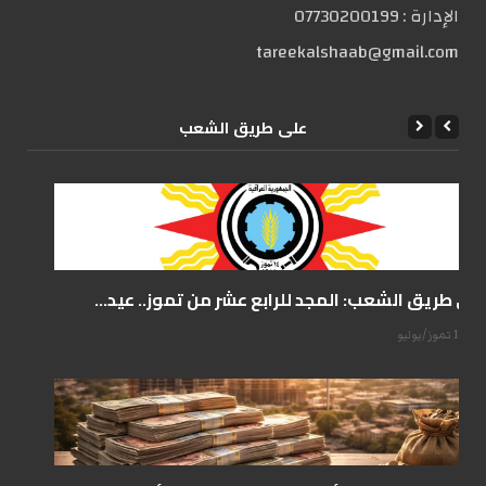
الإدارة :
07730200199
tareekalshaab@gmail.com
علی طریق الشعب
على طريق الشعب: المجد للرابع عشر من تموز.. عيد...
14 تموز/يوليو