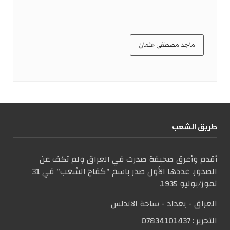
ماجد مصطفى عثمان
طریق الشعب
أقدم وأعرق صحيفة صدرت في العراق ولم تكف عن
الصدور. عددها الأول صدر باسم "كفاح الشعب" في 31
تموز/يوليو 1935.
العراق - بغداد - ساحة الاندلس
التحریر :
07834101437