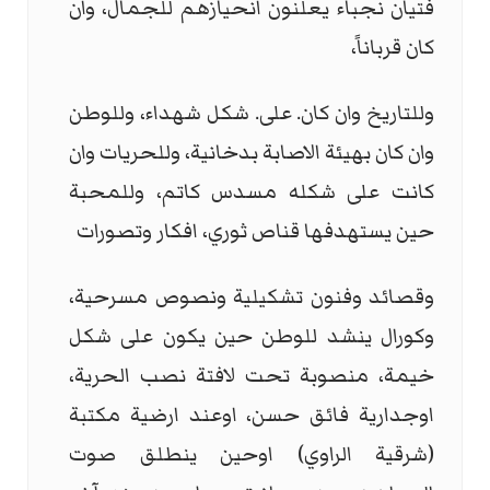
فتيان نجباء يعلنون انحيازهم للجمال، وان
كان قرباناً،
وللتاريخ وان كان. على. شكل شهداء، وللوطن
وان كان بهيئة الاصابة بدخانية، وللحريات وان
كانت على شكله مسدس كاتم، وللمحبة
حين يستهدفها قناص ثوري، افكار وتصورات
وقصائد وفنون تشكيلية ونصوص مسرحية،
وكورال ينشد للوطن حين يكون على شكل
خيمة، منصوبة تحت لافتة نصب الحرية،
اوجدارية فائق حسن، اوعند ارضية مكتبة
(شرقية الراوي) اوحين ينطلق صوت