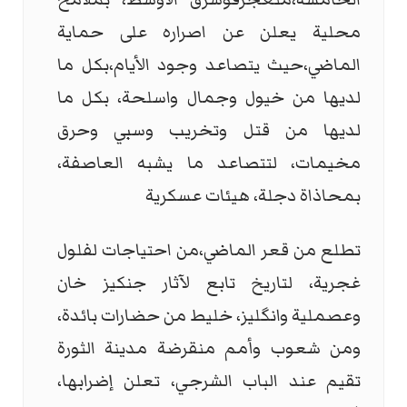
محلية يعلن عن اصراره على حماية
الماضي،حيث يتصاعد وجود الأيام،بكل ما
لديها من خيول وجمال واسلحة، بكل ما
لديها من قتل وتخريب وسبي وحرق
مخيمات، لتتصاعد ما يشبه العاصفة،
بمحاذاة دجلة، هيئات عسكرية
تطلع من قعر الماضي،من احتياجات لفلول
غجرية، لتاريخ تابع لآثار جنكيز خان
وعصملية وانگليز، خليط من حضارات بائدة،
ومن شعوب وأمم منقرضة مدينة الثورة
تقيم عند الباب الشرجي، تعلن إضرابها،