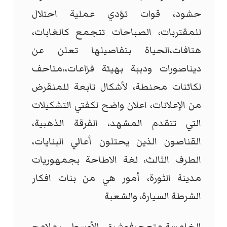
حشود، قوات تؤدي عملية احتلال
للمقتربات، الصباحات تتجمع كالغابات،
هتافات،الحياة بتفاصيلها تعلن عن
ديناصورات ودببة بهيئة فزاعات،،متاحف
لكائنات محنطة، لأشكال تابعة للمنقرض
من الإعلانات، اعلان واضح لكفتي التشكيلات
التي تتقدم المشهد، الفرقة الذهبية،
القناصون الذين يحتلون أعالي البنايات،
الطرف الثالث، لغة الاطاحة بجمهوريات
مدينة الثورة، أمور هي من بنات افكار
الشرطة السيارة، والشعبة
الخامسة،متعجرفوشرق الأوسط، بملامح