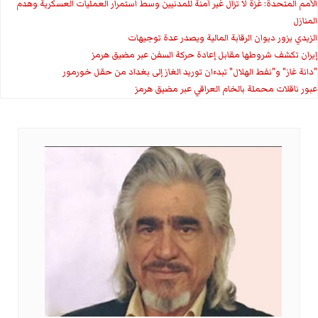
الأمم المتحدة: غزة لا تزال غير آمنة للمدنيين وسط استمرار العمليات العسكرية وهدم
المنازل
الزيدي يزور ديوان الرقابة المالية ويصدر عدة توجيهات
إيران تكشف شروطها مقابل إعادة حركة السفن عبر مضيق هرمز
"دانة غاز" و"نفط الهلال" تبدءان توريد الغاز إلى بغداد من حقل خورمور
عبور ناقلات محملة بالخام العراقي عبر مضيق هرمز