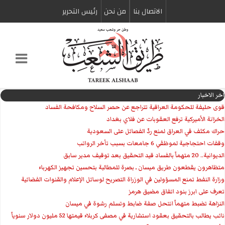
الاتصال بنا
من نحن
رئیس التحریر
اخر الاخبار
قوى حليفة للحكومة العراقية تتراجع عن حصر السلاح ومكافحة الفساد
الخزانة الأميركية ترفع العقوبات عن فلاي بغداد
حراك مكثف في العراق لمنع ردّ الفصائل على السعودية
وقفات احتجاجية لموظفي 6 جامعات بسبب تأخر الرواتب
الديوانية.. 20 متهماً بالفساد قيد التحقيق بعد توقيف مدير سابق
متظاهرون يقطعون طريق ميسان ـ بصرة للمطالبة بتحسين تجهيز الكهرباء
وزارة النفط تمنع المسؤولين في الوزراة التصريح لوسائل الإعلام والقنوات الفضائية
تعرف على ابرز بنود اتفاق مضيق هرمز
النزاهة تضبط متهماً انتحل صفة ضابط وتسلم رشوة في ميسان
نائب يطالب بالتحقيق بعقود استشارية في مصفى كربلاء قيمتها 52 مليون دولار سنوياً