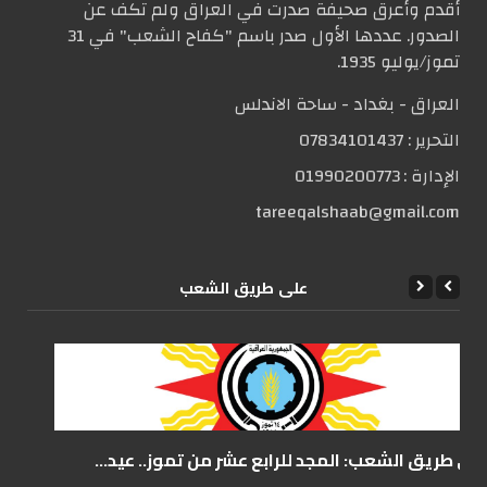
أقدم وأعرق صحيفة صدرت في العراق ولم تكف عن
الصدور. عددها الأول صدر باسم "كفاح الشعب" في 31
تموز/يوليو 1935.
العراق - بغداد - ساحة الاندلس
التحریر :
07834101437
الإدارة :
01990200773
tareeqalshaab@gmail.com
علی طریق الشعب
على طريق الشعب: المجد للرابع عشر من تموز.. عيد...