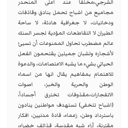
الشرجي،مخلفاً عند اعلى المنحدر
مجاميع من اشباح تحمل بنادق وقاذفات
ودخانيات، لا جغرافية هادئة، لا ساحة
الطيران لا التقاطعات المؤدية لجسر السنك
عالم مضطرب تحاول الممنوعات أن تسيئ
لأشجاره ولشبان جميلين يقتحمون الفعل
الحياتي بشيء ما يشبه الاعتصامات، والدعوة
للاهتمام بمفاهيم يقال انها من اسماء
الوطن والحرية والخبز، اصوات
الانفجارات،مقذوفات تخترق أجساداً،
(اشباح تتخفى) تستهدف مواطنين ينادون
باسترداد وطن، زعماء، قادة مدنيين، افكار
مقترنة، آراء شبه مقدسة، قذائف خضراء،