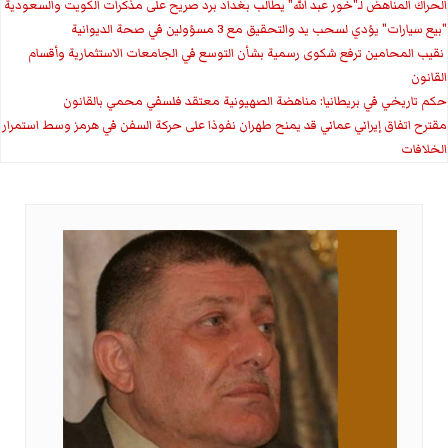
الحراك المناهض لـ"خور عبد الله" يطالب بغداد برد صريح على مذكرات الكويت والسعودية
"بيع سيارات" يؤدي لسحب يد والتحقيق مع 3 مسؤولين في صحة الديوانية
‏ نقيب المحامين ترفع شكوى رسمية بشأن التوسع في الجامعات الاستثمارية وأقسام
القانون
حكم تاريخي في بريطانيا: مناهضة الصهيونية معتقد فلسفي محمي بالقانون
مقترح اتفاق إيراني عماني قد يمنح طهران نفوذا على حركة السفن في هرمز وسط استمرار
الخلافات