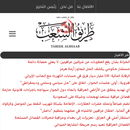
الاتصال بنا
من نحن
رئیس التحریر
اخر الاخبار
الخزانة بشان رفع العقوبات عن شركتين عراقيتين: لا يعني حصانة دائمة
مستشار حكومي يكشف الحل لتجاوز أزمة هرمز
الرقابة المالية: 131 مليار دينار فرق في حسابات الكهرباء مع الجانب الإيراني
فنزويلا.. أولى جلسات الحوار.. اتفاق على "حل سياسي وسلمي وديمقراطي"
اي تهديد ينطلق من الأراضي العراقية باتجاه دول الجوار سيواجه باجراءات قانونية حازمة
فصائل عراقية تستعد لهجمات وشيكة على السعودية
تضم ضباطاً وتملك عشرات العقارات.. الإطاحة بشبكة لتهريب النفط بين الموصل وكركوك
في ألمانيا.. اعتقال عراقيين للاشتباه في صلتهما بتنظيم "داعش"
استنفار أمني في العراق.. تعزيزات إلى بغداد ومراقبة لتحركات الفصائل المسلحة
الفصائل العراقية تعيد رسم خريطة انتشارها الميداني