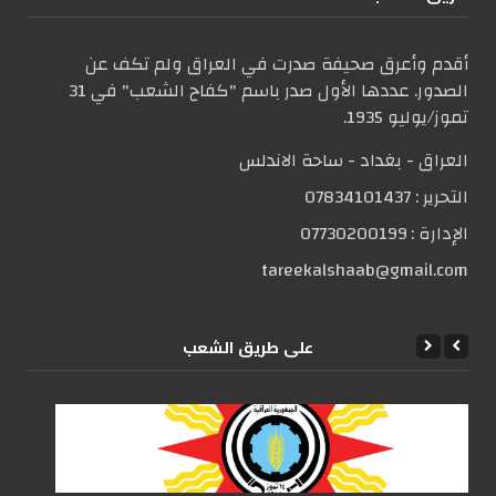
أقدم وأعرق صحيفة صدرت في العراق ولم تكف عن
الصدور. عددها الأول صدر باسم "كفاح الشعب" في 31
تموز/يوليو 1935.
العراق - بغداد - ساحة الاندلس
التحریر :
07834101437
الإدارة :
07730200199
tareekalshaab@gmail.com
علی طریق الشعب