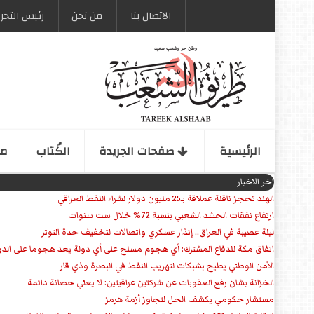
الاتصال بنا
من نحن
رئیس التحری
الرئیسیة
صفحات الجریدة
الكُتاب
مو
اخر الاخبار
الهند تحجز ناقلة عملاقة بـ25 مليون دولار لشراء النفط العراقي
ارتفاع نفقات الحشد الشعبي بنسبة 72% خلال ست سنوات
ليلة عصيبة في العراق.. إنذار عسكري واتصالات لتخفيف حدة التوتر
‏اتفاق مكة للدفاع المشترك: أي هجوم مسلح على أي دولة يعد هجوما على الدو
الأمن الوطني يطيح بشبكات لتهريب النفط في البصرة وذي قار
الخزانة بشان رفع العقوبات عن شركتين عراقيتين: لا يعني حصانة دائمة
مستشار حكومي يكشف الحل لتجاوز أزمة هرمز