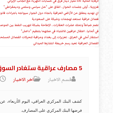
الرقابة المالية: 131 مليار دينار فرق في حسابات الكهرباء مع الجانب الإيراني
فنزويلا.. أولى جلسات الحوار.. اتفاق على "حل سياسي وسلمي وديمقراطي"
اي تهديد ينطلق من الأراضي العراقية باتجاه دول الجوار سيواجه باجراءات قانو
فصائل عراقية تستعد لهجمات وشيكة على السعودية
تضم ضباطاً وتملك عشرات العقارات.. الإطاحة بشبكة لتهريب النفط بين الموص
في ألمانيا.. اعتقال عراقيين للاشتباه في صلتهما بتنظيم "داعش"
استنفار أمني في العراق.. تعزيزات إلى بغداد ومراقبة لتحركات الفصائل المسلح
الفصائل العراقية تعيد رسم خريطة انتشارها الميداني
5 مصارف عراقية ستغادر السوق وتغلق أبوابها
قسم الاخبار
اخر الاخبار
فرضها البنك المركزي على المصارف
.