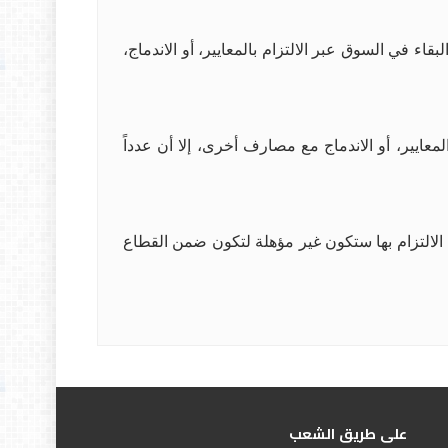
يثاوي، ان عملية هيكلة المصارف الخاصة في العراق شملت 3 مسارات، وهي البقاء في السوق عبر الالتزام بالمعايير، أو الاندماج،
عايير، أو الاندماج مع مصارف أخرى، إلا أن عدداً
لالتزام بها ستكون غير مؤهلة لتكون ضمن القطاع
علی طریق الشعب