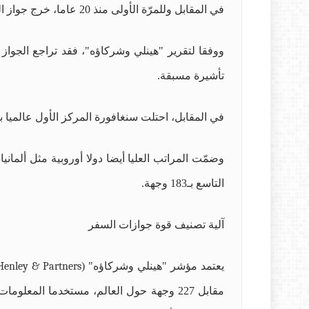
في المقابل وللمرّة الأولى منذ 20 عاما، خرج جواز السفر الأمريكي من قائمة أقوى 10 جوازات سفر في العالم، بعدما كان يتصدرها عام 2014.
تأشيرة مسبقة.
في المقابل، احتلت سنغافورة المركز الأول عالميا بإمكانية دخول 193 وجهة، تلتها كوريا الجنوبية بـ190 و
التاسع بـ183 وجهة.
آلية تصنيف قوة جوازات السفر
يعتمد مؤشر "هينلي وشركاؤه" (
Henley & Partners
مقابل 227 وجهة حول العالم، مستخدما الم