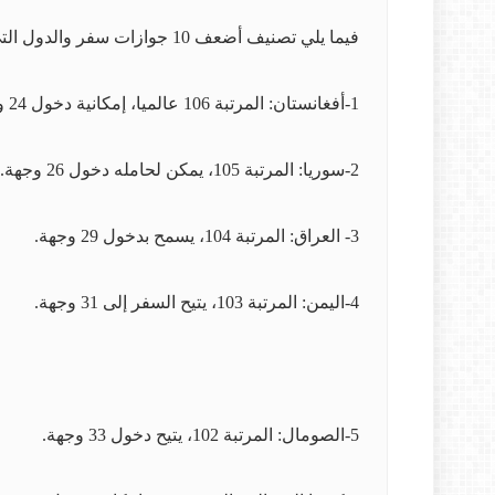
فيما يلي تصنيف أضعف 10 جوازات سفر والدول التي يمكن لحاملها دخولها بحسب مؤشر "هينلي وشركاؤه":
1-أفغانستان: المرتبة 106 عالميا، إمكانية دخول 24 وجهة فقط دون تأشيرة مسبقة.
2-سوريا: المرتبة 105، يمكن لحامله دخول 26 وجهة.
3- العراق: المرتبة 104، يسمح بدخول 29 وجهة.
4-اليمن: المرتبة 103، يتيح السفر إلى 31 وجهة.
5-الصومال: المرتبة 102، يتيح دخول 33 وجهة.