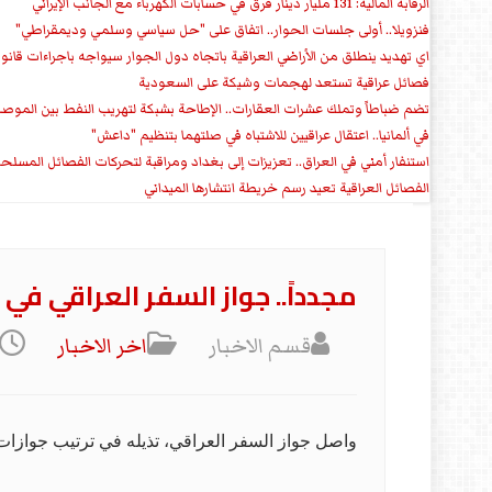
الرقابة المالية: 131 مليار دينار فرق في حسابات الكهرباء مع الجانب الإيراني
فنزويلا.. أولى جلسات الحوار.. اتفاق على "حل سياسي وسلمي وديمقراطي"
اي تهديد ينطلق من الأراضي العراقية باتجاه دول الجوار سيواجه باجراءات قانو
فصائل عراقية تستعد لهجمات وشيكة على السعودية
تضم ضباطاً وتملك عشرات العقارات.. الإطاحة بشبكة لتهريب النفط بين الموص
في ألمانيا.. اعتقال عراقيين للاشتباه في صلتهما بتنظيم "داعش"
استنفار أمني في العراق.. تعزيزات إلى بغداد ومراقبة لتحركات الفصائل المسلح
الفصائل العراقية تعيد رسم خريطة انتشارها الميداني
مجدداً.. جواز السفر العراقي في ال
قسم الاخبار
اخر الاخبار
واصل جواز السفر العراقي، تذيله في ترتيب جوازات