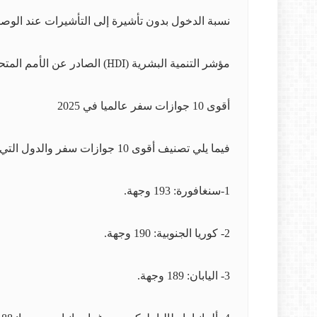
نسبة الدخول بدون تأشيرة إلى التأشيرات عند الوص
مؤشر التنمية البشرية (
HDI
) الصادر عن الأمم المتحدة لعام 2018، ويُستخدم كعامل ترجيح في حال ت
أقوى 10 جوازات سفر عالميا في 2025
فيما يلي تصنيف أقوى 10 جوازات سفر والدول التي يمكن لحاملها دخولها بحسب مؤشر "هينلي وشركاؤه":
1-سنغافورة: 193 وجهة.
2- كوريا الجنوبية: 190 وجهة.
3- اليابان: 189 وجهة.