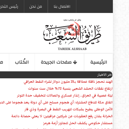
الاتصال بنا
من نحن
رئیس التحری
الرئیسیة
صفحات الجریدة
الكُتاب
مو
اخر الاخبار
الهند تحجز ناقلة عملاقة بـ25 مليون دولار لشراء النفط العراقي
ارتفاع نفقات الحشد الشعبي بنسبة 72% خلال ست سنوات
ليلة عصيبة في العراق.. إنذار عسكري واتصالات لتخفيف حدة التوتر
‏اتفاق مكة للدفاع المشترك: أي هجوم مسلح على أي دولة يعد هجوما على الدو
الأمن الوطني يطيح بشبكات لتهريب النفط في البصرة وذي قار
الخزانة بشان رفع العقوبات عن شركتين عراقيتين: لا يعني حصانة دائمة
مستشار حكومي يكشف الحل لتجاوز أزمة هرمز