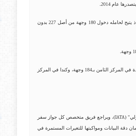
ووفقا لتقرير "هينلي وشركاؤه"، فقد تراجع الجواز الأميركي من المرتبة السابعة إلى المرتبة الـ12، متساويا مع ماليزيا، إذ يتيح لحامله دخول 180 وجهة من أصل 227 بدون
وضمّت المراتب العليا أيضا دولا أوروبية مثل ألمانيا، إيطاليا، لوكسمبورغ، وإسبانيا بـ188 وجهة، بينما جاءت المملكة المتحدة في المركز الثامن بـ184 وجهة، وكندا في المركز
لي" (
IATA
)، ويراجع فريق متخصص كل جواز سفر
مان دقة البيانات ومواكبتها للتغيرات المستمرة في