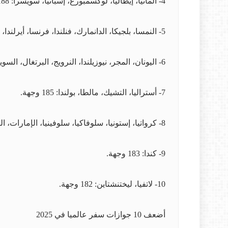
4- ألمانيا، إيطاليا، لوكسمبورغ، إسبانيا، سويسرا: 188 وجهة.
5- النمسا، بلجيكا، الدانمارك، فنلندا، فرنسا، أيرلندا، هولندا: 187 وجهة.
6- اليونان، المجر، نيوزيلندا، النرويج، البرتغال، السويد: 186 وجهة.
7- أستراليا، التشيك، مالطا، بولندا: 185 وجهة.
8- كرواتيا، إستونيا، سلوفاكيا، سلوفينيا، الإمارات، المملكة المتحدة: 184 وجهة.
9- كندا: 183 وجهة.
10- لاتفيا، ليختنشتاين: 182 وجهة.
أضعف 10 جوازات سفر عالميا في 2025