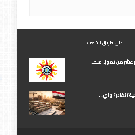
علی طریق الشعب
عشر من تموز.. عيد...
} نغادر؟ وأيّ...