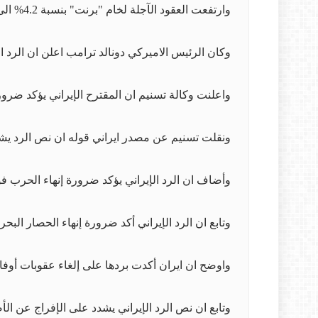
وارتفعت العقود الآجلة لخام "برنت" بنسبة 4.2% الى 105.54 دولارا للبرميل، فيما ارتفع خام غرب تكساس" الوسيط الى اكثر من 99 دولاراً للبرميل.
وكان الرئيس الاميركي دونالد ترامب اعلن ان الرد ا
واعلنت وكالة تسنيم ان المقترح الإيراني يؤكد ضرور
ونقلت تسنيم عن مصدر ايراني قوله ان نص الرد يشد
وأضاف ان الرد الإيراني يؤكد ضرورة إنهاء الحرب فو
وتابع ان الرد الإيراني أكد ضرورة إنهاء الحصار البحر
واوضح ان ايران أكدت بردها على إلغاء عقوبات أوفاك المتع
وتابع ان نص الرد الإيراني يشدد على الإفراج عن الأص