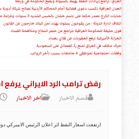
العراق: تراجع إيرادات النفط يهبط بالسيولة ويضع الحكومة في ورطة
العدل العراقية تكسب دعوى قضائية أمام المحاكم الأردنية لصالح شركة أدوية س
جنايات الكرخ تصدر حكما على باسم خشان بالحبس الشديد 3 سنوات وغرامة مالية
ائتلاف ادارة الدولة : من يقومون بسلوك يهدد امن البلاد خارجون عن القانون
قوى حليفة للحكومة العراقية تتراجع عن حصر السلاح ومكافحة الفساد
الخزانة الأميركية ترفع العقوبات عن فلاي بغداد
حراك مكثف في العراق لمنع ردّ الفصائل على السعودية
وقفات احتجاجية لموظفي 6 جامعات بسبب تأخر الرواتب
رفض ترامب الرد الايراني يرفع اس
قسم الاخبار
اخر الاخبار
ارتفعت اسعار النفط اثر اعلان الرئيس الاميركي دون