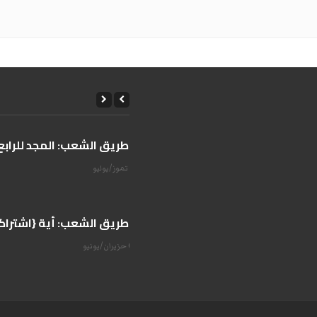
على طريق الشعب: المجد للرابع 
14 تموز/يوليو
على طريق الشعب: أية {اشتراكية
07 حزيران/يونيو