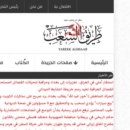
الاتصال بنا
من نحن
رئیس التحری
الرئیسیة
صفحات الجریدة
الكُتاب
مو
اخر الاخبار
استنفار أمني في العراق.. تعزيزات إلى بغداد ومراقبة لتحركات الفصائل المسلح
الفصائل العراقية تعيد رسم خريطة انتشارها الميداني
الحراك المناهض لـ"خور عبد الله" يطالب بغداد برد صريح على مذكرات الكويت 
"بيع سيارات" يؤدي لسحب يد والتحقيق مع 3 مسؤولين في صحة الديوانية
‏ نقيب المحامين ترفع شكوى رسمية بشأن التوسع في الجامعات الاستثمارية وأق
حكم تاريخي في بريطانيا: مناهضة الصهيونية معتقد فلسفي محمي بالقانون
مقترح اتفاق إيراني عماني قد يمنح طهران نفوذا على حركة السفن في هرمز وس