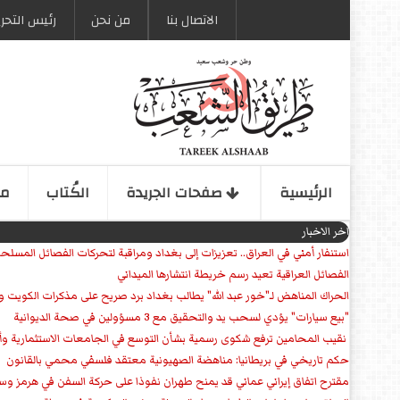
الاتصال بنا
من نحن
رئیس التحری
الرئیسیة
صفحات الجریدة
الكُتاب
مو
اخر الاخبار
استنفار أمني في العراق.. تعزيزات إلى بغداد ومراقبة لتحركات الفصائل المسلح
الفصائل العراقية تعيد رسم خريطة انتشارها الميداني
الحراك المناهض لـ"خور عبد الله" يطالب بغداد برد صريح على مذكرات الكويت 
"بيع سيارات" يؤدي لسحب يد والتحقيق مع 3 مسؤولين في صحة الديوانية
‏ نقيب المحامين ترفع شكوى رسمية بشأن التوسع في الجامعات الاستثمارية وأق
حكم تاريخي في بريطانيا: مناهضة الصهيونية معتقد فلسفي محمي بالقانون
مقترح اتفاق إيراني عماني قد يمنح طهران نفوذا على حركة السفن في هرمز وس