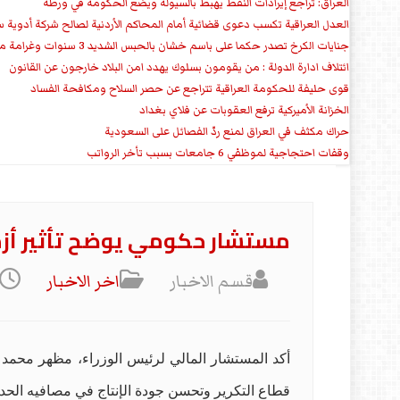
العراق: تراجع إيرادات النفط يهبط بالسيولة ويضع الحكومة في ورطة
العدل العراقية تكسب دعوى قضائية أمام المحاكم الأردنية لصالح شركة أدوية س
جنايات الكرخ تصدر حكما على باسم خشان بالحبس الشديد 3 سنوات وغرامة مالية
ائتلاف ادارة الدولة : من يقومون بسلوك يهدد امن البلاد خارجون عن القانون
قوى حليفة للحكومة العراقية تتراجع عن حصر السلاح ومكافحة الفساد
الخزانة الأميركية ترفع العقوبات عن فلاي بغداد
حراك مكثف في العراق لمنع ردّ الفصائل على السعودية
وقفات احتجاجية لموظفي 6 جامعات بسبب تأخر الرواتب
مستشار حكومي يوضح تأثير أزمة
قسم الاخبار
اخر الاخبار
أكد المستشار المالي لرئيس الوزراء، مظهر محمد ص
قطاع التكرير وتحسن جودة الإنتاج في مصافيه الحدي