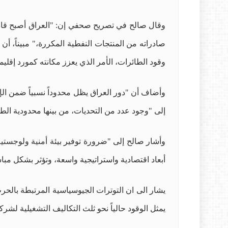
وقال صالح في تصريح صحفي إن: "العراق أصبح قادراً 
صادراته من المنتجات النفطية المكررة،" مبيناً، أن
وقود الطائرات، الأمر الذي يعزز مكانته كمورد إقلي
وأضاف أن "دور العراق يظل محدوداً نسبياً ضمن الإط
إلى "وجود عدد من التحديات، من بينها محدودية الطاق
وأشار صالح إلى "ضرورة توفير بيئة أمنية ولوجستية 
أبعاد اقتصادية واستراتيجية واسعة، وتؤثر بشكل مب
يشار الى ان التوترات الجيوسياسية المرتبطة بالحرب
يمثل الوقود حالياً نحو ثلث التكاليف التشغيلية لش