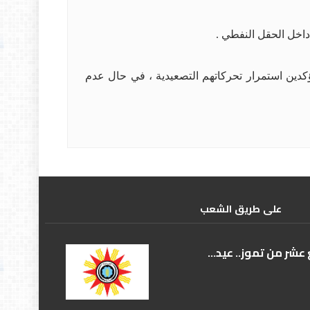
اخل الحقل النفطي .
كدين استمرار تحركاتهم التصعيدية ، في حال عدم
علی طریق الشعب
عشر من تموز.. عيد...