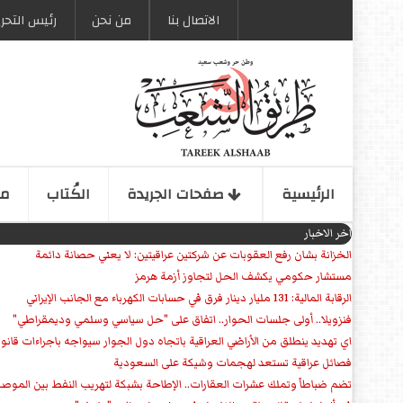
الاتصال بنا
من نحن
رئیس التحری
الرئیسیة
صفحات الجریدة
الكُتاب
مو
اخر الاخبار
الخزانة بشان رفع العقوبات عن شركتين عراقيتين: لا يعني حصانة دائمة
مستشار حكومي يكشف الحل لتجاوز أزمة هرمز
الرقابة المالية: 131 مليار دينار فرق في حسابات الكهرباء مع الجانب الإيراني
فنزويلا.. أولى جلسات الحوار.. اتفاق على "حل سياسي وسلمي وديمقراطي"
اي تهديد ينطلق من الأراضي العراقية باتجاه دول الجوار سيواجه باجراءات قانو
فصائل عراقية تستعد لهجمات وشيكة على السعودية
تضم ضباطاً وتملك عشرات العقارات.. الإطاحة بشبكة لتهريب النفط بين الموص