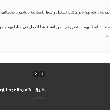
مدينة ، وتوجهوا نحو مكتب تشغيل واسط للمطالبة بالشمول بولظائف د
استجابة لمطالبهم ، لتضررهم ا من انشاء هذا الحقل في مناطقهم ، مؤ
ات
على طريق الشعب: المجد للرابع 
14 تموز/يوليو