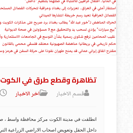
في ألمانيا.. اعتقال عراقيين للاشتباه في صلتهما بتنظيم "داعش"
استنفار أمني في العراق.. تعزيزات إلى بغداد ومراقبة لتحركات الفصائل المسلح
الفصائل العراقية تعيد رسم خريطة انتشارها الميداني
الحراك المناهض لـ"خور عبد الله" يطالب بغداد برد صريح على مذكرات الكويت 
"بيع سيارات" يؤدي لسحب يد والتحقيق مع 3 مسؤولين في صحة الديوانية
‏ نقيب المحامين ترفع شكوى رسمية بشأن التوسع في الجامعات الاستثمارية وأق
حكم تاريخي في بريطانيا: مناهضة الصهيونية معتقد فلسفي محمي بالقانون
مقترح اتفاق إيراني عماني قد يمنح طهران نفوذا على حركة السفن في هرمز وس
تظاهرة وقطع طرق في الكوت لل
قسم الاخبار
اخر الاخبار
انطلقت في مدينة الكوت مركز محافظة واسط ، صباح
داخل الحقل وتعويض اصحاب الاراضي الزراعية الت