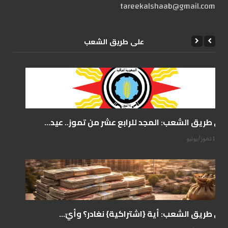
tareekalshaab@gmail.com
علی طریق الشعب
على طريق الشعب: المجد للرابع عشر من تموز.. عيد...
14 تموز/يوليو
على طريق الشعب: أية {اشتراكية} نغادر؟ وأيّ...