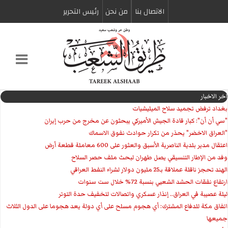
الاتصال بنا
من نحن
رئیس التحریر
اخر الاخبار
بغداد ترفض تجميد سلاح الميليشيات
"سي أن أن": كبار قادة الجيش الأميركي يبحثون عن مخرج من حرب إيران
"العراق الاخضر" يحذر من تكرار حوادث نفوق الاسماك
اعتقال مدير بلدية الناصرية الأسبق والعثور على 600 معاملة قطعة أرض
وفد من الإطار التنسيقي يصل طهران لبحث ملف حصر السلاح
الهند تحجز ناقلة عملاقة بـ25 مليون دولار لشراء النفط العراقي
ارتفاع نفقات الحشد الشعبي بنسبة 72% خلال ست سنوات
ليلة عصيبة في العراق.. إنذار عسكري واتصالات لتخفيف حدة التوتر
‏اتفاق مكة للدفاع المشترك: أي هجوم مسلح على أي دولة يعد هجوما على الدول الثلاث
جميعها