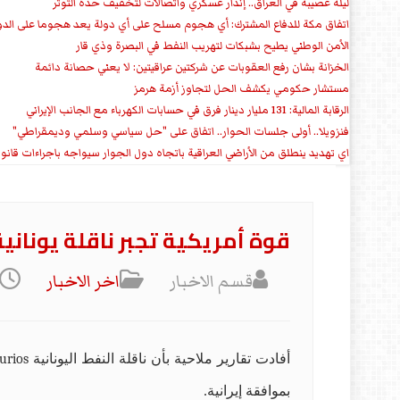
ليلة عصيبة في العراق.. إنذار عسكري واتصالات لتخفيف حدة التوتر
‏اتفاق مكة للدفاع المشترك: أي هجوم مسلح على أي دولة يعد هجوما على الدو
الأمن الوطني يطيح بشبكات لتهريب النفط في البصرة وذي قار
الخزانة بشان رفع العقوبات عن شركتين عراقيتين: لا يعني حصانة دائمة
مستشار حكومي يكشف الحل لتجاوز أزمة هرمز
الرقابة المالية: 131 مليار دينار فرق في حسابات الكهرباء مع الجانب الإيراني
فنزويلا.. أولى جلسات الحوار.. اتفاق على "حل سياسي وسلمي وديمقراطي"
اي تهديد ينطلق من الأراضي العراقية باتجاه دول الجوار سيواجه باجراءات قانو
قوة أمريكية تجبر ناقلة يوناني
قسم الاخبار
اخر الاخبار
أفادت تقارير ملاحية بأن ناقلة النفط اليونانية
urios
بموافقة إيرانية.