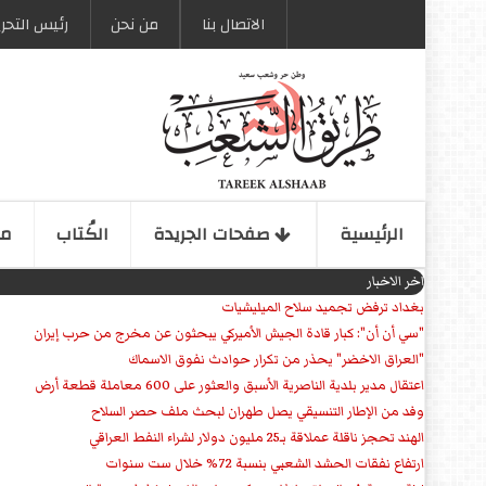
الاتصال بنا
من نحن
رئیس التحری
الرئیسیة
صفحات الجریدة
الكُتاب
مو
اخر الاخبار
بغداد ترفض تجميد سلاح الميليشيات
"سي أن أن": كبار قادة الجيش الأميركي يبحثون عن مخرج من حرب إيران
"العراق الاخضر" يحذر من تكرار حوادث نفوق الاسماك
اعتقال مدير بلدية الناصرية الأسبق والعثور على 600 معاملة قطعة أرض
وفد من الإطار التنسيقي يصل طهران لبحث ملف حصر السلاح
الهند تحجز ناقلة عملاقة بـ25 مليون دولار لشراء النفط العراقي
ارتفاع نفقات الحشد الشعبي بنسبة 72% خلال ست سنوات