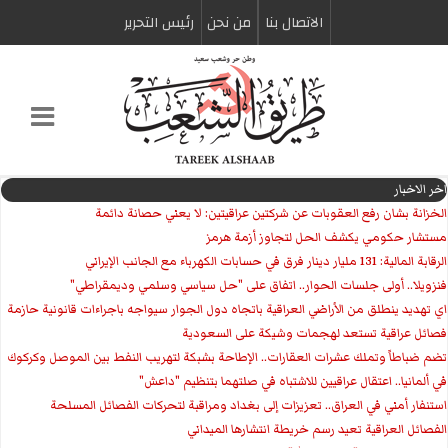
الاتصال بنا
من نحن
رئیس التحریر
اخر الاخبار
الخزانة بشان رفع العقوبات عن شركتين عراقيتين: لا يعني حصانة دائمة
مستشار حكومي يكشف الحل لتجاوز أزمة هرمز
الرقابة المالية: 131 مليار دينار فرق في حسابات الكهرباء مع الجانب الإيراني
فنزويلا.. أولى جلسات الحوار.. اتفاق على "حل سياسي وسلمي وديمقراطي"
اي تهديد ينطلق من الأراضي العراقية باتجاه دول الجوار سيواجه باجراءات قانونية حازمة
فصائل عراقية تستعد لهجمات وشيكة على السعودية
تضم ضباطاً وتملك عشرات العقارات.. الإطاحة بشبكة لتهريب النفط بين الموصل وكركوك
في ألمانيا.. اعتقال عراقيين للاشتباه في صلتهما بتنظيم "داعش"
استنفار أمني في العراق.. تعزيزات إلى بغداد ومراقبة لتحركات الفصائل المسلحة
الفصائل العراقية تعيد رسم خريطة انتشارها الميداني