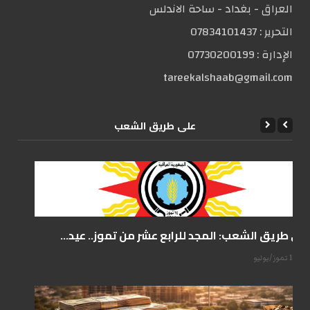
العراق - بغداد - ساحة الاندلس
التحریر :
07834101437
الإدارة :
07730200199
tareekalshaab@gmail.com
علی طریق الشعب
على طريق الشعب: المجد للرابع عشر من تموز.. عيد...
14 تموز/يوليو