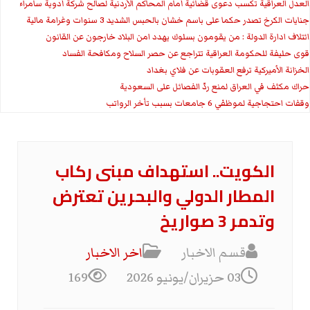
العدل العراقية تكسب دعوى قضائية أمام المحاكم الأردنية لصالح شركة أدوية سامراء
جنايات الكرخ تصدر حكما على باسم خشان بالحبس الشديد 3 سنوات وغرامة مالية
ائتلاف ادارة الدولة : من يقومون بسلوك يهدد امن البلاد خارجون عن القانون
قوى حليفة للحكومة العراقية تتراجع عن حصر السلاح ومكافحة الفساد
الخزانة الأميركية ترفع العقوبات عن فلاي بغداد
حراك مكثف في العراق لمنع ردّ الفصائل على السعودية
وقفات احتجاجية لموظفي 6 جامعات بسبب تأخر الرواتب
الكويت.. استهداف مبنى ركاب
المطار الدولي والبحرين تعترض
وتدمر 3 صواريخ
قسم الاخبار
اخر الاخبار
03 حزيران/يونيو 2026
169