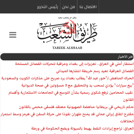
الاتصال بنا
من نحن
رئیس التحریر
اخر الاخبار
استنفار أمني في العراق.. تعزيزات إلى بغداد ومراقبة لتحركات الفصائل المسلحة
الفصائل العراقية تعيد رسم خريطة انتشارها الميداني
الحراك المناهض لـ"خور عبد الله" يطالب بغداد برد صريح على مذكرات الكويت والسعودية
"بيع سيارات" يؤدي لسحب يد والتحقيق مع 3 مسؤولين في صحة الديوانية
‏ نقيب المحامين ترفع شكوى رسمية بشأن التوسع في الجامعات الاستثمارية وأقسام
القانون
حكم تاريخي في بريطانيا: مناهضة الصهيونية معتقد فلسفي محمي بالقانون
مقترح اتفاق إيراني عماني قد يمنح طهران نفوذا على حركة السفن في هرمز وسط استمرار
الخلافات
العراق: تراجع إيرادات النفط يهبط بالسيولة ويضع الحكومة في ورطة