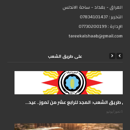
العراق - بغداد - ساحة الاندلس
التحریر :
07834101437
الإدارة :
07730200199
tareekalshaab@gmail.com
علی طریق الشعب
على طريق الشعب: المجد للرابع عشر من تموز.. عيد...
14 تموز/يوليو