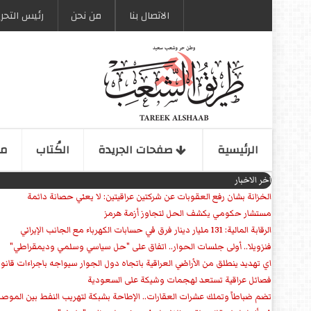
الاتصال بنا
من نحن
رئیس التحری
الرئیسیة
صفحات الجریدة
الكُتاب
مو
اخر الاخبار
الخزانة بشان رفع العقوبات عن شركتين عراقيتين: لا يعني حصانة دائمة
مستشار حكومي يكشف الحل لتجاوز أزمة هرمز
الرقابة المالية: 131 مليار دينار فرق في حسابات الكهرباء مع الجانب الإيراني
فنزويلا.. أولى جلسات الحوار.. اتفاق على "حل سياسي وسلمي وديمقراطي"
اي تهديد ينطلق من الأراضي العراقية باتجاه دول الجوار سيواجه باجراءات قانو
فصائل عراقية تستعد لهجمات وشيكة على السعودية
تضم ضباطاً وتملك عشرات العقارات.. الإطاحة بشبكة لتهريب النفط بين الموص