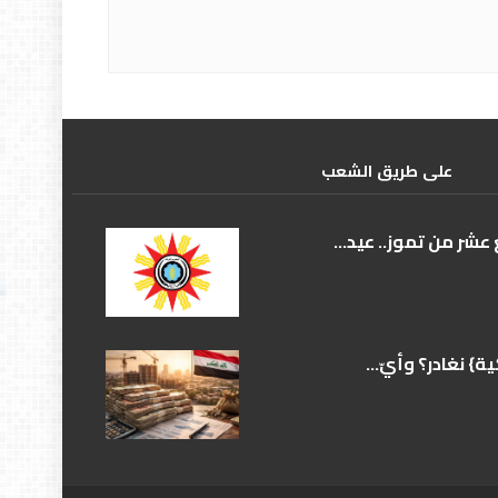
علی طریق الشعب
عشر من تموز.. عيد...
} نغادر؟ وأيّ...