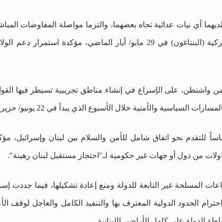
ديهما أي نيات عدائية تجاه بعضهما، والتزما مواصلة المفاوضات المباشرة
إلى المناقشات التي جرت في وزارة الحرب الأميركية (البنتاغون) في 29 مايو/ أيا
 من واشنطن، على الإسراع في إنشاء مناطق تجريبية تسيطر فيها القوات
 خلال الأسبوع الذي يبدأ في 22 يونيو/ حزيران الحالي بهدف التوصل إلى اتفاق شامل.
ساً للتقدم نحو اتفاق شامل للأمن والسلام بين لبنان وإسرائيل، مؤكد
ولات من دول أو جهات غير حكومية لـ"احتجاز مستقبل لبنان رهينة".
اعات المسلحة غير التابعة للدولة ومنع إعادة تشكيلها، فيما جددت إس
ترام الحدود الدولية المعترف بها والتنفيذ الكامل والعاجل لوقف الأعما
ة الدولة على كامل الأراضي اللبنانية.