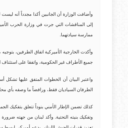
وأضافت الوزارة أن الجانبين أكدا مجدداً أنه ليست ل
ممارسة سيادتهما.
وأكدت الخارجية الأميركية اتفاق الطرفين، بتوجيه
جميع الأطراف غير الحكومية، واتفقا على استئناف المسارات السياسية والأمنية
واعتبر البيان أن الخطوات المتفق عليها تشكل أسا
الطرفان السياديان فقط، ورافضاً ما وصفه بأي محا
كذلك تضمن الإطار الأمني بنوداً تتعلق بتفكيك الجم
وتفكيك بنيته التحتية. وأكد لبنان من جهته ضرورة اح
تعزيز قدرات الجيش اللبناني بدعم أميركي لبسط سلط