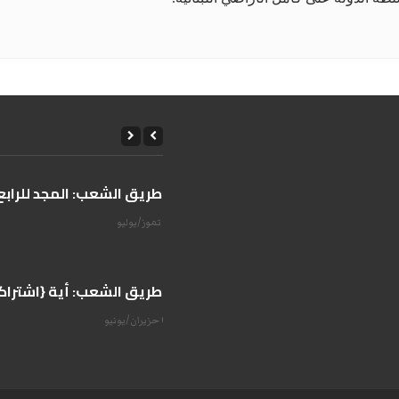
على طريق الشعب: المجد للرابع 
14 تموز/يوليو
على طريق الشعب: أية {اشتراكية
07 حزيران/يونيو