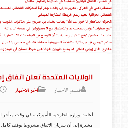
في ألمانيا.. اعتقال عراقيين للاشتباه في صلتهما بتنظيم "داعش"
استنفار أمني في العراق.. تعزيزات إلى بغداد ومراقبة لتحركات الفصائل المسلح
الفصائل العراقية تعيد رسم خريطة انتشارها الميداني
الحراك المناهض لـ"خور عبد الله" يطالب بغداد برد صريح على مذكرات الكويت 
"بيع سيارات" يؤدي لسحب يد والتحقيق مع 3 مسؤولين في صحة الديوانية
‏ نقيب المحامين ترفع شكوى رسمية بشأن التوسع في الجامعات الاستثمارية وأق
حكم تاريخي في بريطانيا: مناهضة الصهيونية معتقد فلسفي محمي بالقانون
مقترح اتفاق إيراني عماني قد يمنح طهران نفوذا على حركة السفن في هرمز وس
الولايات المتحدة تعلن اتفاق إ
قسم الاخبار
اخر الاخبار
أعلنت وزارة الخارجية الأميركية، في وقت متأخر ليل
مشيرة إلى أن سريان الاتفاق مشروط بوقف كامل لإط