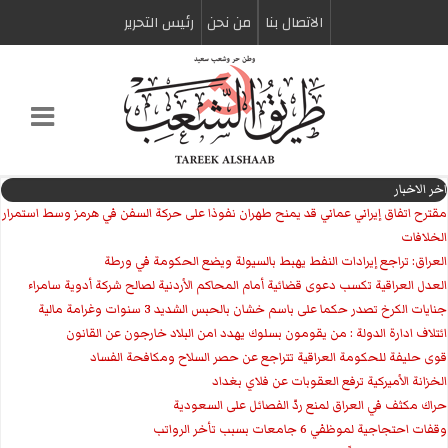
الاتصال بنا
من نحن
رئیس التحریر
اخر الاخبار
مقترح اتفاق إيراني عماني قد يمنح طهران نفوذا على حركة السفن في هرمز وسط استمرار
الخلافات
العراق: تراجع إيرادات النفط يهبط بالسيولة ويضع الحكومة في ورطة
العدل العراقية تكسب دعوى قضائية أمام المحاكم الأردنية لصالح شركة أدوية سامراء
جنايات الكرخ تصدر حكما على باسم خشان بالحبس الشديد 3 سنوات وغرامة مالية
ائتلاف ادارة الدولة : من يقومون بسلوك يهدد امن البلاد خارجون عن القانون
قوى حليفة للحكومة العراقية تتراجع عن حصر السلاح ومكافحة الفساد
الخزانة الأميركية ترفع العقوبات عن فلاي بغداد
حراك مكثف في العراق لمنع ردّ الفصائل على السعودية
وقفات احتجاجية لموظفي 6 جامعات بسبب تأخر الرواتب