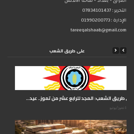
العراق - بغداد - ساحة الاندلس
التحریر :
07834101437
الإدارة :
01990200773
tareeqalshaab@gmail.com
علی طریق الشعب
على طريق الشعب: المجد للرابع عشر من تموز.. عيد...
14 تموز/يوليو