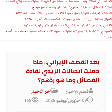
الحشد ينفي امتلاك رئيسه معلومات مسبقة عن استهداف مقراته وعدم إبلاغ القطعات
تفكيك الفصائل العراقية "محوري" لواشنطن والصدام غير مرجح
الداخلية: إجراءات قانونية بحق نحو 8 آلاف منتسب وموظف منذ بداية 2026
العراق يحافظ على ترتيبه ضمن الجوازات الأضعف عالمياً في آب 2026
الكعبي يحذر من "الدبلوماسية" مع السعودية: لن يكون الرد إلا عسكريا
العبودي: تفكيك شبكة بحوزتها طائرات مسيرة كانت تخطط لتنفيذ هجمات ضد أهداف
معينة
بعد القصف الإيراني.. ماذا
حملت اتصالات الزيدي لقادة
الفصائل وما هو ردّهم؟
قسم الاخبار
اخر الاخبار
09 حزيران/يونيو 2026
168