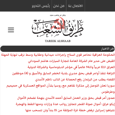
الاتصال بنا
من نحن
رئیس التحریر
اخر الاخبار
الحكومة العراقية تحاصر قوى السلاح بإجراءات ميدانية وعقابية وسط ترقب لنهاية المهلة
القبض على مدير عام الشركة العامة لتجارة السيارات هاشم السوداني
العراق الـ12 عربياً والـ94 عالمياً في مؤشر الدبلوماسية والشراكة الدولية
النزاهة تنفذ أوامر قبض بحق مديري بلدية الخضر السابق والأسبق و (4) موظفين
القضاء يطلب من البرلمان رفع الحصانة عن النائب ناظم الأسدي
سوريا تعلن التوصل إلى مذكرة تفاهم مع روسيا بشأن المواقع العسكرية في حميميم
وطرطوس
صدور أمر قبض بحق وزير العمل السابق أحمد الأسدي بتهمة تضخم الأموال
إيكو عراق: أموال صولة الفجر تتجاوز رواتب عدة وزارات ومنها النفط والهجرة
نتنياهو: إسرائيل ترفض خطة غزة المؤلفة من 15 بنداً ولن تنسحب منها