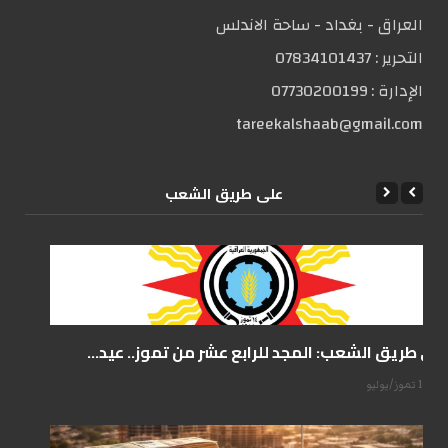
العراق - بغداد - ساحة الاندلس
التحریر :
07834101437
الإدارة :
07730200199
tareekalshaab@gmail.com
علی طریق الشعب
على طريق الشعب: المجد للرابع عشر من تموز.. عيد...
14 تموز/يوليو