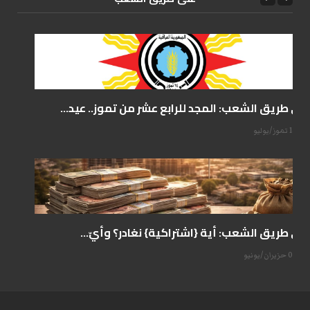
على طريق الشعب: المجد للرابع عشر من تموز.. عيد...
14 تموز/يوليو
على طريق الشعب: أية {اشتراكية} نغادر؟ وأيّ...
07 حزيران/يونيو