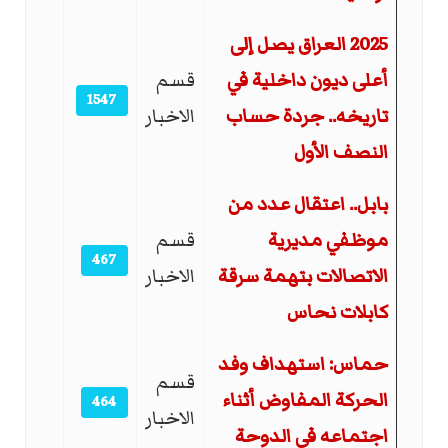
2025 العراق يصل إلى
أعلى ديون داخلية في
قسم
1547
تاريخه.. جردة حساب
الاخبار
النصف الأول
بابل.. اعتقال عدد من
موظفي مديرية
قسم
467
الاتصالات بتهمة سرقة
الاخبار
كابلات نحاس
حماس: استهداف وفد
قسم
الحركة المفاوض أثناء
464
الاخبار
اجتماعه في الدوحة