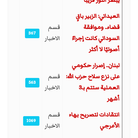
يبصر النور قريبا
العيداني: الزبير باقٍ
قضاء.. وموافقة
قسم
367
السوداني كانت إجراءً
الاخبار
أصوليًا لا أكثر
لبنان.. إصرار حكومي
على نزع سلاح حزب الله:
قسم
563
العملية ستتم بـ3
الاخبار
أشهر
انتقادات لتصريح بهاء
قسم
1069
الأعرجي
الاخبار