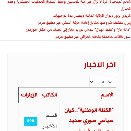
الأمم المتحدة: غزة لا تزال غير آمنة للمدنيين وسط استمرار العمليات العسكرية وهدم
المنازل
الزيدي يزور ديوان الرقابة المالية ويصدر عدة توجيهات
إيران تكشف شروطها مقابل إعادة حركة السفن عبر مضيق هرمز
"دانة غاز" و"نفط الهلال" تبدءان توريد الغاز إلى بغداد من حقل خورمور
عبور ناقلات محملة بالخام العراقي عبر مضيق هرمز
اخر الاخبار
عدد الإظهارات:
الاسم
الكاتب
الزيارات
المقالات
"الكتلة الوطنية".. كيان
قسم
سياسي سوري جديد
398
الاخبار