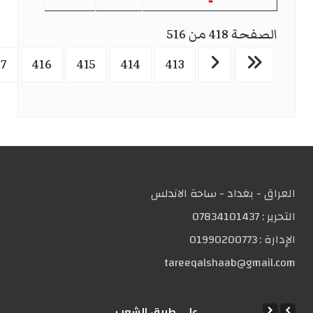
الصفحة 418 من 516
17
416
415
414
413
العراق - بغداد - ساحة الاندلس
التحریر :
07834101437
الإدارة :
01990200773
tareeqalshaab@gmail.com
علی طریق الشعب