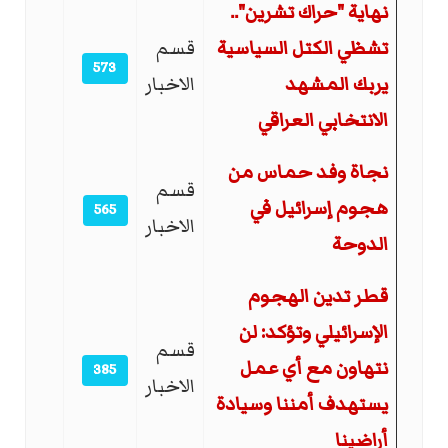
نهاية "حراك تشرين"..
تشظي الكتل السياسية
قسم
573
يربك المشهد
الاخبار
الانتخابي العراقي
نجاة وفد حماس من
قسم
هجوم إسرائيل في
565
الاخبار
الدوحة
قطر تدين الهجوم
الإسرائيلي وتؤكد: لن
قسم
نتهاون مع أي عمل
385
الاخبار
يستهدف أمننا وسيادة
أراضينا