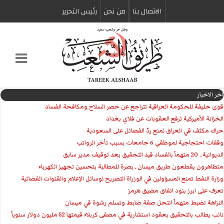
الاتصال بنا
من نحن
رئیس التحریر
اخر الاخبار
قوى حليفة للحكومة العراقية تتراجع عن حصر السلاح ومكافحة الفساد
الخزانة الأميركية ترفع العقوبات عن فلاي بغداد
حراك مكثف في العراق لمنع ردّ الفصائل على السعودية
وقفات احتجاجية لموظفي 6 جامعات بسبب تأخر الرواتب
الديوانية.. 20 متهماً بالفساد قيد التحقيق بعد توقيف مدير سابق
متظاهرون يقطعون طريق ميسان ـ بصرة للمطالبة بتحسين تجهيز الكهرباء
وزارة النفط تمنع المسؤولين في الوزراة التصريح لوسائل الإعلام والقنوات الفضائية
تعرف على ابرز بنود اتفاق مضيق هرمز
النزاهة تضبط متهماً انتحل صفة ضابط وتسلم رشوة في ميسان
نائب يطالب بالتحقيق بعقود استشارية في مصفى كربلاء قيمتها 52 مليون دولار سنوياً