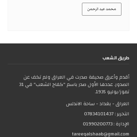
محمد عبد الرحمن
طریق الشعب
أقدم وأعرق صحيفة صدرت في العراق ولم تكف عن
الصدور. عددها الأول صدر باسم "كفاح الشعب" في 31
تموز/يوليو 1935.
العراق - بغداد - ساحة الاندلس
التحریر :
07834101437
الإدارة :
01990200773
tareeqalshaab@gmail.com