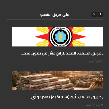
علی طریق الشعب
على طريق الشعب: المجد للرابع عشر من تموز.. عيد...
14 تموز/يوليو
على طريق الشعب: أية {اشتراكية} نغادر؟ وأيّ...
07 حزيران/يونيو