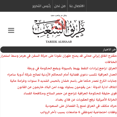
الاتصال بنا
من نحن
رئیس التحریر
اخر الاخبار
مقترح اتفاق إيراني عماني قد يمنح طهران نفوذا على حركة السفن في هرمز وسط استمرار
الخلافات
العراق: تراجع إيرادات النفط يهبط بالسيولة ويضع الحكومة في ورطة
العدل العراقية تكسب دعوى قضائية أمام المحاكم الأردنية لصالح شركة أدوية سامراء
جنايات الكرخ تصدر حكما على باسم خشان بالحبس الشديد 3 سنوات وغرامة مالية
ائتلاف ادارة الدولة : من يقومون بسلوك يهدد امن البلاد خارجون عن القانون
قوى حليفة للحكومة العراقية تتراجع عن حصر السلاح ومكافحة الفساد
الخزانة الأميركية ترفع العقوبات عن فلاي بغداد
حراك مكثف في العراق لمنع ردّ الفصائل على السعودية
وقفات احتجاجية لموظفي 6 جامعات بسبب تأخر الرواتب