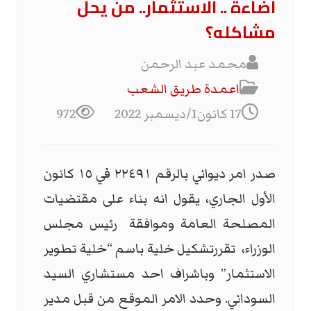
اضاءة .. الاستثمار.. من يحل
مشاكله؟
محمد عبد الرحمن
اعمدة طريق الشعب
17 كانون1/ديسمبر 2022
972
صدر امر ديواني بالرقم ٢٢٤٩١ في ١٥ كانون
الأول الجاري، يقول انه بناء على مقتضيات
المصلحة العامة وموافقة
رئيس مجلس
الوزراء،
تقررتشكيل خلية باسم “خلية تطوير
الاستثمار” وباشراف احد مستشاري السيد
السوداني. وحدد الامر الموقع من قبل مدير