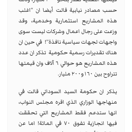
حسب مصادر نيابية قالت أيضا ان “اغلب
هذه المشاريع استثمارية وخدمية، وقد
وزعت على رجال اعمال وشركات ليست سوى
واجهات لجهات سياسية نافذة”!
في حين ان
هناك تقديرات رسمية حكومية
تذكر ان عدد
هذه المشاريع هو حوالي ٦ آلاف وان قيمتها
تتراوح بين ١٦٠و٢٠٠ مليار.
يذكر ان حكومة السيد السوداني قالت في
منهاجها الوزاري الذي اقره مجلس النواب،
انها ستدعم فقط المشاريع التي تحققت
فيها انجازية تفوق ٧٠ في المائة! اما عن