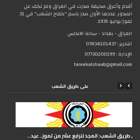
أقدم وأعرق صحيفة صدرت في العراق ولم تكف عن
الصدور. عددها الأول صدر باسم "كفاح الشعب" في 31
تموز/يوليو 1935.
العراق - بغداد - ساحة الاندلس
التحریر :
07834101437
الإدارة :
07730200199
tareekalshaab@gmail.com
علی طریق الشعب
على طريق الشعب: المجد للرابع عشر من تموز.. عيد...