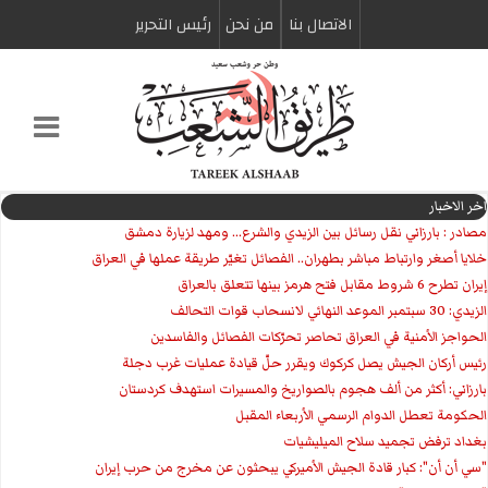
الاتصال بنا
من نحن
رئیس التحریر
اخر الاخبار
مصادر : بارزاني نقل رسائل بين الزيدي والشرع... ومهد لزيارة دمشق
خلايا أصغر وارتباط مباشر بطهران.. الفصائل تغيّر طريقة عملها في العراق
إيران تطرح 6 شروط مقابل فتح هرمز بينها تتعلق بالعراق
الزيدي: 30 سبتمبر الموعد النهائي لانسحاب قوات التحالف
الحواجز الأمنية في العراق تحاصر تحرّكات الفصائل والفاسدين
رئيس أركان الجيش يصل كركوك ويقرر حلّ قيادة عمليات غرب دجلة
بارزاني: أكثر من ألف هجوم بالصواريخ والمسيرات استهدف كردستان
الحكومة تعطل الدوام الرسمي الأربعاء المقبل
بغداد ترفض تجميد سلاح الميليشيات
"سي أن أن": كبار قادة الجيش الأميركي يبحثون عن مخرج من حرب إيران