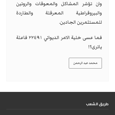
وان تؤشر المشاكل والمعوقات والروتين
والبيروقراطية المعرقلة والطاردة
للمستثمرين الجادين.
فما عسى خلية الامر الديواني ٢٢٤٩١ فاعلة
ياترى؟!
محمد عبد الرحمن
طریق الشعب