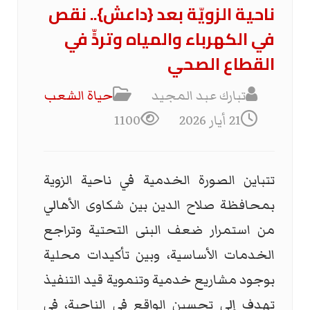
ناحية الزويّة بعد {داعش}.. نقص
في الكهرباء والمياه وتردٍّ في
القطاع الصحي
تبارك عبد المجيد
حياة الشعب
21 أيار 2026
1100
تتباين الصورة الخدمية في ناحية الزوية
بمحافظة صلاح الدين بين شكاوى الأهالي
من استمرار ضعف البنى التحتية وتراجع
الخدمات الأساسية، وبين تأكيدات محلية
بوجود مشاريع خدمية وتنموية قيد التنفيذ
تهدف إلى تحسين الواقع في الناحية، في