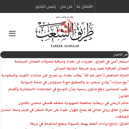
الاتصال بنا
من نحن
رئیس التحریر
اخر الاخبار
استنفار أمني في العراق.. تعزيزات إلى بغداد ومراقبة لتحركات الفصائل المسلحة
الفصائل العراقية تعيد رسم خريطة انتشارها الميداني
الحراك المناهض لـ"خور عبد الله" يطالب بغداد برد صريح على مذكرات الكويت والسعودية
"بيع سيارات" يؤدي لسحب يد والتحقيق مع 3 مسؤولين في صحة الديوانية
‏ نقيب المحامين ترفع شكوى رسمية بشأن التوسع في الجامعات الاستثمارية وأقسام
القانون
حكم تاريخي في بريطانيا: مناهضة الصهيونية معتقد فلسفي محمي بالقانون
مقترح اتفاق إيراني عماني قد يمنح طهران نفوذا على حركة السفن في هرمز وسط استمرار
الخلافات
العراق: تراجع إيرادات النفط يهبط بالسيولة ويضع الحكومة في ورطة