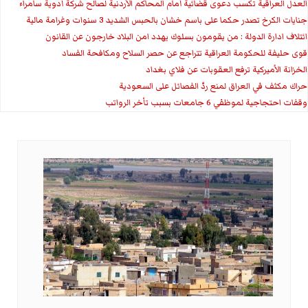
العدل العراقية تكسب دعوى قضائية أمام المحاكم الأردنية لصالح شركة أدوية سامراء
جنايات الكرخ تصدر حكما على باسم خشان بالحبس الشديد 3 سنوات وغرامة مالية
ائتلاف ادارة الدولة : من يقومون بسلوك يهدد امن البلاد خارجون عن القانون
قوى حليفة للحكومة العراقية تتراجع عن حصر السلاح ومكافحة الفساد
الخزانة الأميركية ترفع العقوبات عن فلاي بغداد
حراك مكثف في العراق لمنع ردّ الفصائل على السعودية
وقفات احتجاجية لموظفي 6 جامعات بسبب تأخر الرواتب