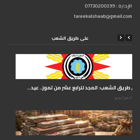
الإدارة :
07730200199
tareekalshaab@gmail.com
علی طریق الشعب
على طريق الشعب: المجد للرابع عشر من تموز.. عيد...
14 تموز/يوليو