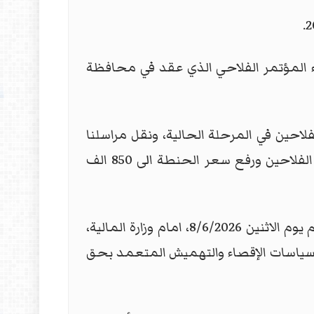
ء المؤتمر الفلاحي الذي عقد في محافظة
حين في المرحلة الحالية، ونقل مراسلنا
"طريق الشعب" في النجف عن السيد الحكيم قوله: ان "وزير المالية بين صعوبة تسديد مستحقات الفلاحين ورفع سعر الحنطة الى 850 الف
وكذلك أعلنت تنسيقية خريجي المهن الطبية والصحية والتمريضية دفعة 2024 عن موعد تظاهراتهم يوم الاثنين 8/6/2026، امام وزارة المالية،
لسياسات الإقصاء والتهميش المتعمد بحق