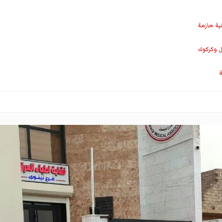
نية حازمة
ل وكركوك
ة