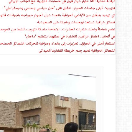
الرقابة المالية: 131 مليار دينار فرق في حسابات الكهرباء مع الجانب الإيراني
فنزويلا.. أولى جلسات الحوار.. اتفاق على "حل سياسي وسلمي وديمقراطي"
اي تهديد ينطلق من الأراضي العراقية باتجاه دول الجوار سيواجه باجراءات قانو
فصائل عراقية تستعد لهجمات وشيكة على السعودية
تضم ضباطاً وتملك عشرات العقارات.. الإطاحة بشبكة لتهريب النفط بين الموص
في ألمانيا.. اعتقال عراقيين للاشتباه في صلتهما بتنظيم "داعش"
استنفار أمني في العراق.. تعزيزات إلى بغداد ومراقبة لتحركات الفصائل المسلح
الفصائل العراقية تعيد رسم خريطة انتشارها الميداني