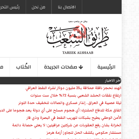
الاتصال بنا
من نحن
رئیس التحری
الرئیسیة
صفحات الجریدة
الكُتاب
مو
اخر الاخبار
الهند تحجز ناقلة عملاقة بـ25 مليون دولار لشراء النفط العراقي
ارتفاع نفقات الحشد الشعبي بنسبة 72% خلال ست سنوات
ليلة عصيبة في العراق.. إنذار عسكري واتصالات لتخفيف حدة التوتر
‏اتفاق مكة للدفاع المشترك: أي هجوم مسلح على أي دولة يعد هجوما على الدو
الأمن الوطني يطيح بشبكات لتهريب النفط في البصرة وذي قار
الخزانة بشان رفع العقوبات عن شركتين عراقيتين: لا يعني حصانة دائمة
مستشار حكومي يكشف الحل لتجاوز أزمة هرمز