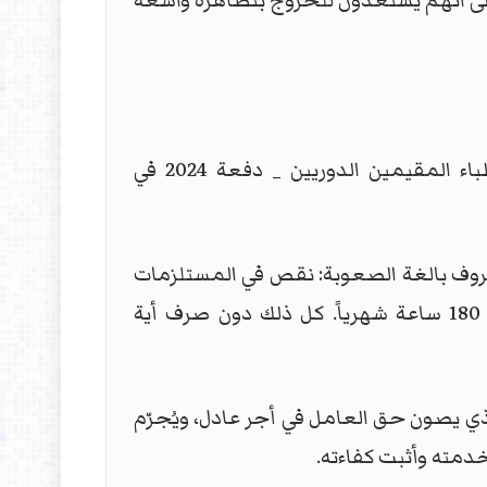
 الى انهم يستعدون للخروج بتظاهرة واسعة
من جهتها، قالت محلية نينوى للحزب الشيوعي العراقي، انها "تدعم الاحتجاجات المشروعة للأطباء المقيمين الدوريين _ دفعة 2024 في
 ظروف بالغة الصعوبة: نقص في المستلزمات
والكوادر، تعرض مباشر للأمراض المعدية دون حماية كافية، ضغط عمل استثنائي تجاوزت ساعاته 180 ساعة شهرياً. كل ذلك دون صرف أية
ي يصون حق العامل في أجر عادل، ويُجرّم
خدمته وأثبت كفاءته.