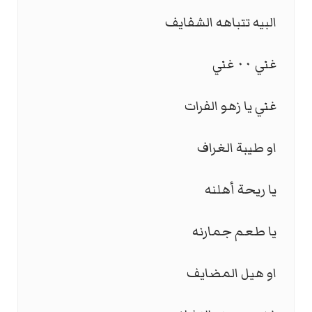
البيه تتباهه الشفايف
غني ٠٠ غني
غني يا زهو الفرات
او طيبة الغراف
يا ريحة أهلنه
يا طعم جمارنه
او هيل المضايف