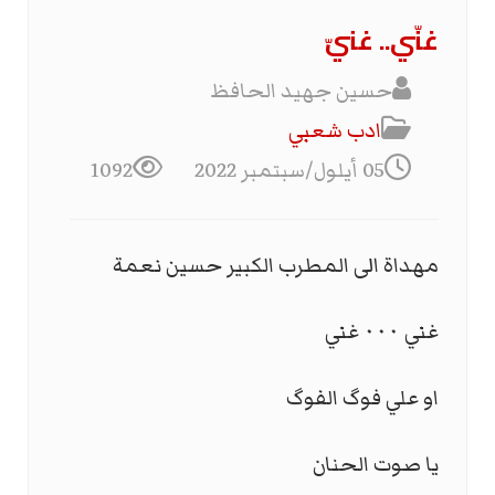
غنّي.. غنيّ
حسين جهيد الحافظ
ادب شعبي
05 أيلول/سبتمبر 2022
1092
مهداة الى المطرب الكبير حسين نعمة
غني ٠٠٠ غني
او علي فوگ الفوگ
يا صوت الحنان