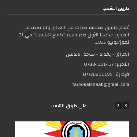
طریق الشعب
أقدم وأعرق صحيفة صدرت في العراق ولم تكف عن
الصدور. عددها الأول صدر باسم "كفاح الشعب" في 31
تموز/يوليو 1935.
العراق - بغداد - ساحة الاندلس
التحریر :
07834101437
الإدارة :
07730200199
tareekalshaab@gmail.com
علی طریق الشعب