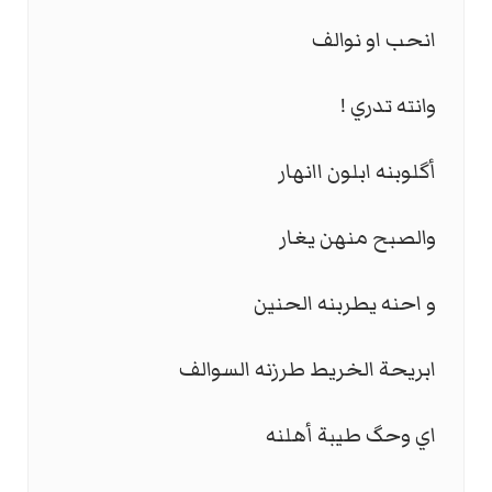
انحب او نوالف
وانته تدري !
أگلوبنه ابلون اانهار
والصبح منهن يغار
و احنه يطربنه الحنين
ابريحة الخريط طرزنه السوالف
اي وحگ طيبة أهلنه