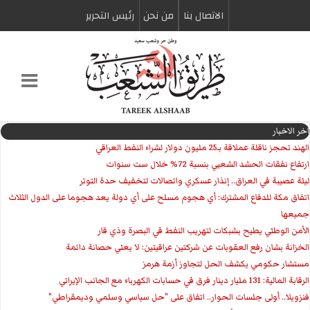
الاتصال بنا
من نحن
رئیس التحریر
اخر الاخبار
الهند تحجز ناقلة عملاقة بـ25 مليون دولار لشراء النفط العراقي
ارتفاع نفقات الحشد الشعبي بنسبة 72% خلال ست سنوات
ليلة عصيبة في العراق.. إنذار عسكري واتصالات لتخفيف حدة التوتر
‏اتفاق مكة للدفاع المشترك: أي هجوم مسلح على أي دولة يعد هجوما على الدول الثلاث
جميعها
الأمن الوطني يطيح بشبكات لتهريب النفط في البصرة وذي قار
الخزانة بشان رفع العقوبات عن شركتين عراقيتين: لا يعني حصانة دائمة
مستشار حكومي يكشف الحل لتجاوز أزمة هرمز
الرقابة المالية: 131 مليار دينار فرق في حسابات الكهرباء مع الجانب الإيراني
فنزويلا.. أولى جلسات الحوار.. اتفاق على "حل سياسي وسلمي وديمقراطي"