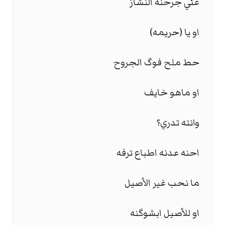
غني جرحنه النشاز
او يا (حريمه)
حط ملح فوگ الجروح
او ماهو خايف
وانته تدري؟
احنه عدنه اطباع ترفه
ما نحب غير الأصيل
او للأصيل ابشوگنه