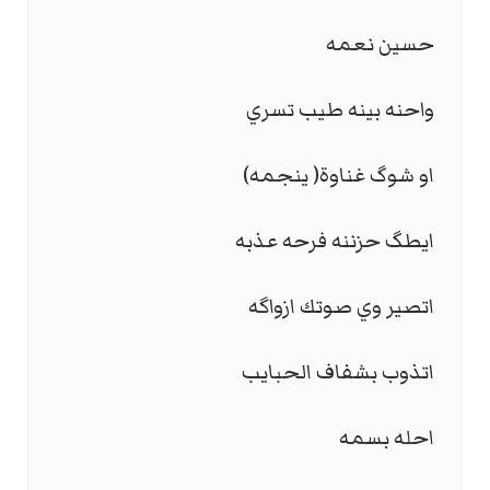
حسين نعمه
واحنه بينه طيب تسري
او شوگ غناوة( ينجمه)
ايطگ حزننه فرحه عذبه
اتصير وي صوتك ازواگه
اتذوب بشفاف الحبايب
احله بسمه