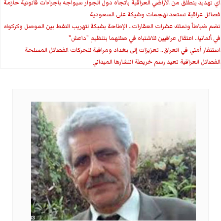
اي تهديد ينطلق من الأراضي العراقية باتجاه دول الجوار سيواجه باجراءات قانونية حازمة
فصائل عراقية تستعد لهجمات وشيكة على السعودية
تضم ضباطاً وتملك عشرات العقارات.. الإطاحة بشبكة لتهريب النفط بين الموصل وكركوك
في ألمانيا.. اعتقال عراقيين للاشتباه في صلتهما بتنظيم "داعش"
استنفار أمني في العراق.. تعزيزات إلى بغداد ومراقبة لتحركات الفصائل المسلحة
الفصائل العراقية تعيد رسم خريطة انتشارها الميداني