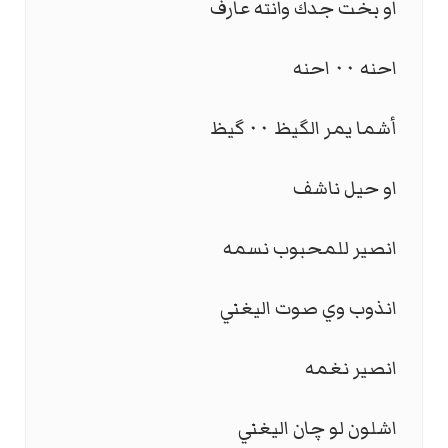
او بخت جدك وانته عارف
احنه ٠٠ احنه
أشما يمر الگيظ ٠٠ گيظ
او حيل ناشف
انصير للمحبوب نسمه
انذوب وي صوت اليغني
انصير نغمه
اشلون لو چان اليغني