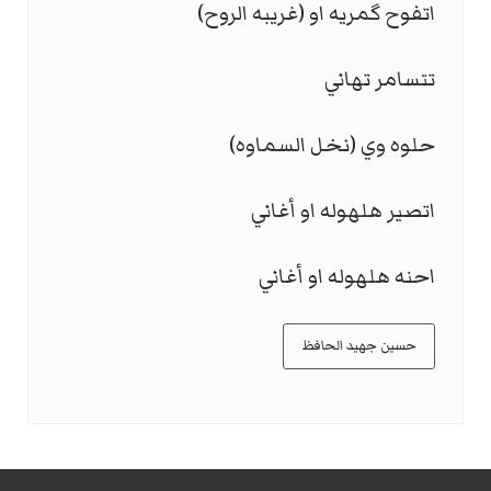
اتفوح گمريه او (غريبه الروح)
تتسامر تهاني
حلوه وي (نخل السماوه)
اتصير هلهوله او أغاني
احنه هلهوله او أغاني
حسين جهيد الحافظ