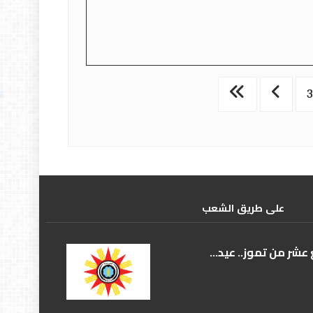
علی طریق الشعب
عشر من تموز.. عيد...