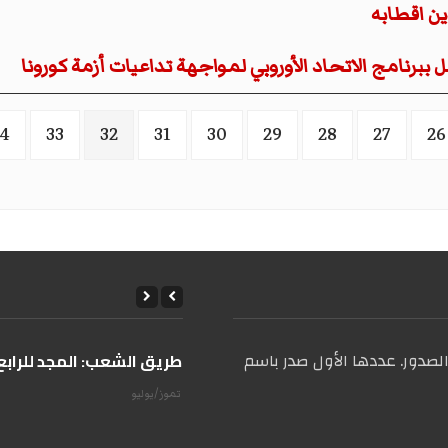
ين اقطابه
ببرنامج الاتحاد الأوروبي لمواجهة تداعيات أزمة كورونا
34
33
32
31
30
29
28
27
26
صدور. عددها الأول صدر باسم
على طريق الشعب: المجد للرابع 
14 تموز/يوليو