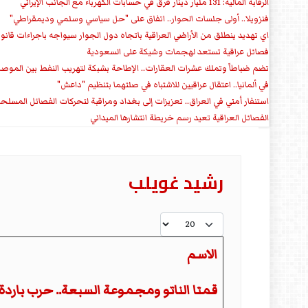
الرقابة المالية: 131 مليار دينار فرق في حسابات الكهرباء مع الجانب الإيراني
فنزويلا.. أولى جلسات الحوار.. اتفاق على "حل سياسي وسلمي وديمقراطي"
اي تهديد ينطلق من الأراضي العراقية باتجاه دول الجوار سيواجه باجراءات قانو
فصائل عراقية تستعد لهجمات وشيكة على السعودية
تضم ضباطاً وتملك عشرات العقارات.. الإطاحة بشبكة لتهريب النفط بين الموص
في ألمانيا.. اعتقال عراقيين للاشتباه في صلتهما بتنظيم "داعش"
استنفار أمني في العراق.. تعزيزات إلى بغداد ومراقبة لتحركات الفصائل المسلح
الفصائل العراقية تعيد رسم خريطة انتشارها الميداني
رشيد غويلب
عدد الإظهارات:
الاسم
قمتا الناتو ومجموعة السبعة.. حرب باردة