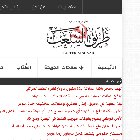
الاتصال بنا
من نحن
رئیس التحری
الرئیسیة
صفحات الجریدة
الكُتاب
مو
اخر الاخبار
الهند تحجز ناقلة عملاقة بـ25 مليون دولار لشراء النفط العراقي
ارتفاع نفقات الحشد الشعبي بنسبة 72% خلال ست سنوات
ليلة عصيبة في العراق.. إنذار عسكري واتصالات لتخفيف حدة التوتر
‏اتفاق مكة للدفاع المشترك: أي هجوم مسلح على أي دولة يعد هجوما على الدو
الأمن الوطني يطيح بشبكات لتهريب النفط في البصرة وذي قار
الخزانة بشان رفع العقوبات عن شركتين عراقيتين: لا يعني حصانة دائمة
مستشار حكومي يكشف الحل لتجاوز أزمة هرمز