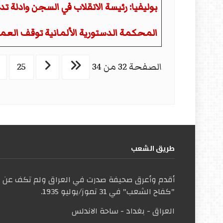
بوليفيا: رئيسة الانقلاب في السجن وادلة تد
المحكمة الدستورية الألمانية توقف العمل 
الصفحة 32 من 34
25
طریق الشعب
أقدم وأعرق صحيفة صدرت في العراق ولم تكف عن ال
"كفاح الشعب" في 31 تموز/يوليو 1935.
العراق - بغداد - ساحة الاندلس