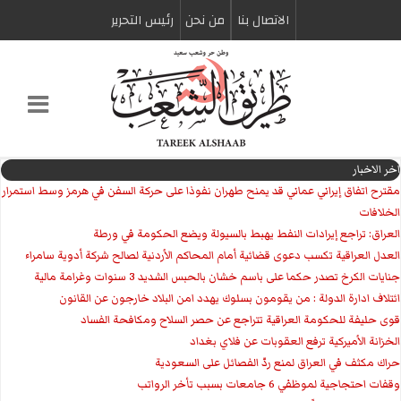
الاتصال بنا
من نحن
رئیس التحریر
اخر الاخبار
مقترح اتفاق إيراني عماني قد يمنح طهران نفوذا على حركة السفن في هرمز وسط استمرار
الخلافات
العراق: تراجع إيرادات النفط يهبط بالسيولة ويضع الحكومة في ورطة
العدل العراقية تكسب دعوى قضائية أمام المحاكم الأردنية لصالح شركة أدوية سامراء
جنايات الكرخ تصدر حكما على باسم خشان بالحبس الشديد 3 سنوات وغرامة مالية
ائتلاف ادارة الدولة : من يقومون بسلوك يهدد امن البلاد خارجون عن القانون
قوى حليفة للحكومة العراقية تتراجع عن حصر السلاح ومكافحة الفساد
الخزانة الأميركية ترفع العقوبات عن فلاي بغداد
حراك مكثف في العراق لمنع ردّ الفصائل على السعودية
وقفات احتجاجية لموظفي 6 جامعات بسبب تأخر الرواتب