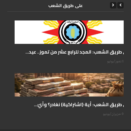
علی طریق الشعب
على طريق الشعب: المجد للرابع عشر من تموز.. عيد...
14 تموز/يوليو
على طريق الشعب: أية {اشتراكية} نغادر؟ وأيّ...
07 حزيران/يونيو