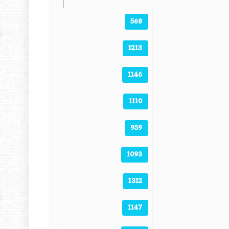
568
1213
1146
1110
959
1093
1312
1147