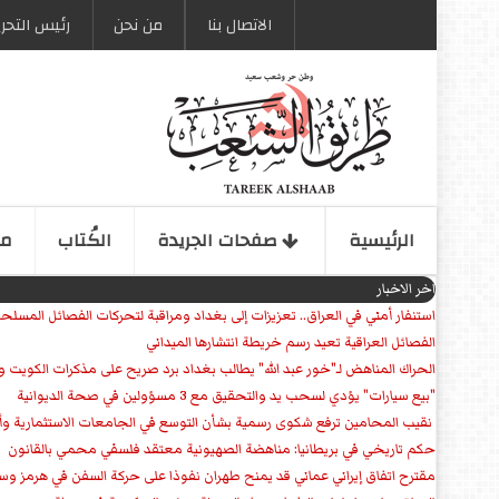
الاتصال بنا
من نحن
رئیس التحری
الرئیسیة
صفحات الجریدة
الكُتاب
مو
اخر الاخبار
استنفار أمني في العراق.. تعزيزات إلى بغداد ومراقبة لتحركات الفصائل المسلح
الفصائل العراقية تعيد رسم خريطة انتشارها الميداني
الحراك المناهض لـ"خور عبد الله" يطالب بغداد برد صريح على مذكرات الكويت 
"بيع سيارات" يؤدي لسحب يد والتحقيق مع 3 مسؤولين في صحة الديوانية
‏ نقيب المحامين ترفع شكوى رسمية بشأن التوسع في الجامعات الاستثمارية وأق
حكم تاريخي في بريطانيا: مناهضة الصهيونية معتقد فلسفي محمي بالقانون
مقترح اتفاق إيراني عماني قد يمنح طهران نفوذا على حركة السفن في هرمز وس