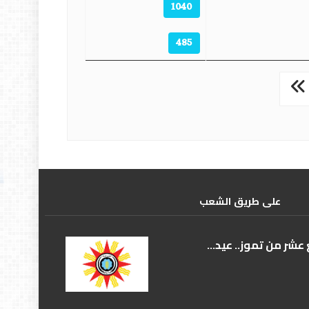
1040
485
علی طریق الشعب
عشر من تموز.. عيد...