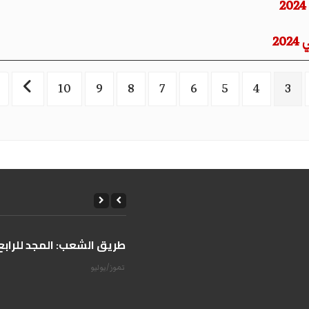
10
9
8
7
6
5
4
3
على طريق الشعب: المجد للرابع 
14 تموز/يوليو