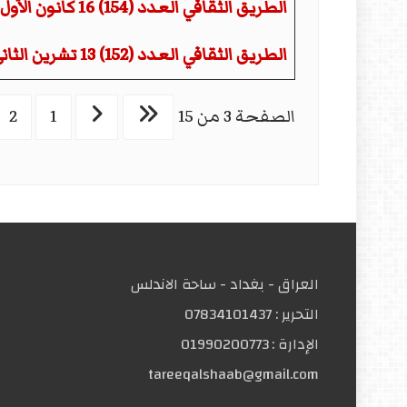
الطريق الثقافي العدد (154) 16 كانون الأول 2024
الطريق الثقافي العدد (152) 13 تشرين الثاني 2024
الصفحة 3 من 15
1
2
العراق - بغداد - ساحة الاندلس
التحریر :
07834101437
الإدارة :
01990200773
tareeqalshaab@gmail.com