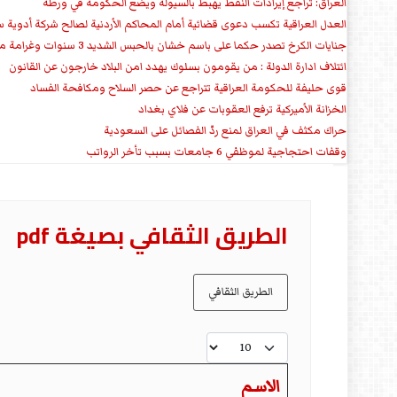
العراق: تراجع إيرادات النفط يهبط بالسيولة ويضع الحكومة في ورطة
العدل العراقية تكسب دعوى قضائية أمام المحاكم الأردنية لصالح شركة أدوية س
جنايات الكرخ تصدر حكما على باسم خشان بالحبس الشديد 3 سنوات وغرامة مالية
ائتلاف ادارة الدولة : من يقومون بسلوك يهدد امن البلاد خارجون عن القانون
قوى حليفة للحكومة العراقية تتراجع عن حصر السلاح ومكافحة الفساد
الخزانة الأميركية ترفع العقوبات عن فلاي بغداد
حراك مكثف في العراق لمنع ردّ الفصائل على السعودية
وقفات احتجاجية لموظفي 6 جامعات بسبب تأخر الرواتب
الطریق الثقافي بصیغة pdf
الطريق الثقافي
عدد الإظهارات:
الاسم