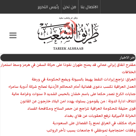
الاتصال بنا
من نحن
رئیس التحریر
اخر الاخبار
مقترح اتفاق إيراني عماني قد يمنح طهران نفوذا على حركة السفن في هرمز وسط استمرار
الخلافات
العراق: تراجع إيرادات النفط يهبط بالسيولة ويضع الحكومة في ورطة
العدل العراقية تكسب دعوى قضائية أمام المحاكم الأردنية لصالح شركة أدوية سامراء
جنايات الكرخ تصدر حكما على باسم خشان بالحبس الشديد 3 سنوات وغرامة مالية
ائتلاف ادارة الدولة : من يقومون بسلوك يهدد امن البلاد خارجون عن القانون
قوى حليفة للحكومة العراقية تتراجع عن حصر السلاح ومكافحة الفساد
الخزانة الأميركية ترفع العقوبات عن فلاي بغداد
حراك مكثف في العراق لمنع ردّ الفصائل على السعودية
وقفات احتجاجية لموظفي 6 جامعات بسبب تأخر الرواتب