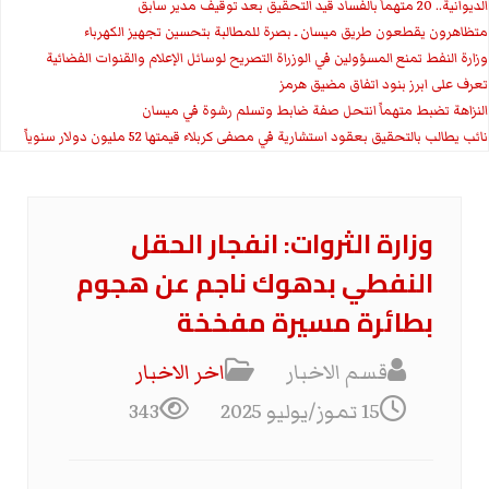
الديوانية.. 20 متهماً بالفساد قيد التحقيق بعد توقيف مدير سابق
متظاهرون يقطعون طريق ميسان ـ بصرة للمطالبة بتحسين تجهيز الكهرباء
وزارة النفط تمنع المسؤولين في الوزراة التصريح لوسائل الإعلام والقنوات الفضائية
تعرف على ابرز بنود اتفاق مضيق هرمز
النزاهة تضبط متهماً انتحل صفة ضابط وتسلم رشوة في ميسان
نائب يطالب بالتحقيق بعقود استشارية في مصفى كربلاء قيمتها 52 مليون دولار سنوياً
وزارة الثروات: انفجار الحقل
النفطي بدهوك ناجم عن هجوم
بطائرة مسيرة مفخخة
قسم الاخبار
اخر الاخبار
15 تموز/يوليو 2025
343