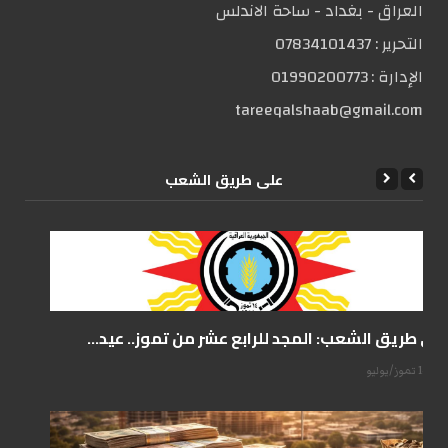
العراق - بغداد - ساحة الاندلس
التحریر :
07834101437
الإدارة :
01990200773
tareeqalshaab@gmail.com
علی طریق الشعب
على طريق الشعب: المجد للرابع عشر من تموز.. عيد...
14 تموز/يوليو